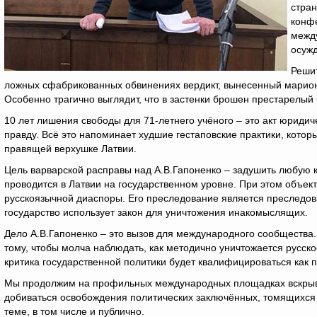
стран
конф
межд
осужд
Реши
ложных сфабрикованных обвинениях вердикт, вынесенный марион
Особенно трагично выглядит, что в застенки брошен престарелый
10 лет лишения свободы для 71-летнего учёного – это акт юридиче
правду. Всё это напоминает худшие гестаповские практики, которы
правящей верхушке Латвии.
Цель варварской расправы над А.В.Гапоненко – задушить любую к
проводится в Латвии на государственном уровне. При этом объек
русскоязычной диаспоры. Его преследование является преследова
государство использует закон для уничтожения инакомыслящих.
Дело А.В.Гапоненко – это вызов для международного сообщества. 
тому, чтобы молча наблюдать, как методично уничтожается русско
критика государственной политики будет квалифицироваться как 
Мы продолжим на профильных международных площадках вскрыват
добиваться освобождения политических заключённых, томящихся в
теме, в том числе и публично.