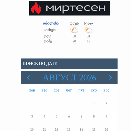
თბილისი
დღეს
ხვალ
ამინდი
დღე
30
31
ღამე
20
19
ПОИСК ПО ДАТЕ
АВГУСТ 2026
пон
вто
сре
чет
пят
суб
вос
1
2
3
4
5
6
7
8
9
10
11
12
13
14
15
16