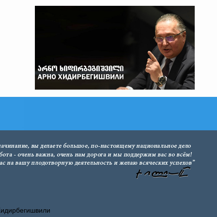
Хидирбегишвили