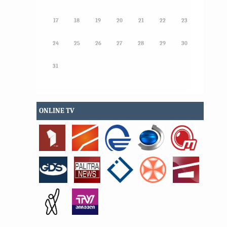
17
18
19
20
21
22
23
24
25
26
27
28
29
30
31
ONLINE TV