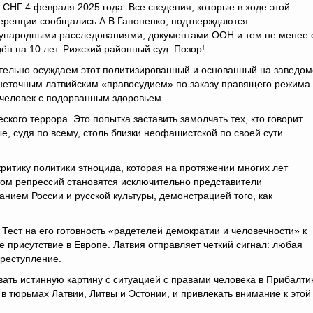
 СНГ 4 февраля 2025 года. Все сведения, которые в ходе этой
еренции сообщались А.В.Гапоненко, подтверждаются
ународными расследованиями, документами ООН и тем не менее 
ён на 10 лет. Рижский районный суд. Позор!
тельно осуждаем этот политизированный и основанный на заведом
еточным латвийским «правосудием» по заказу правящего режима.
 человек с подорванным здоровьем.
ского террора. Это попытка заставить замолчать тех, кто говорит
е, судя по всему, столь близки неофашистской по своей сути
ритику политики этноцида, которая на протяжении многих лет
том репрессий становятся исключительно представители
нием России и русской культуры, демонстрацией того, как
Тест на его готовность «радетелей демократии и человечности» к
е присутствие в Европе. Латвия отправляет четкий сигнал: любая
преступление.
ь истинную картину с ситуацией с правами человека в Прибалти
 тюрьмах Латвии, Литвы и Эстонии, и привлекать внимание к этой