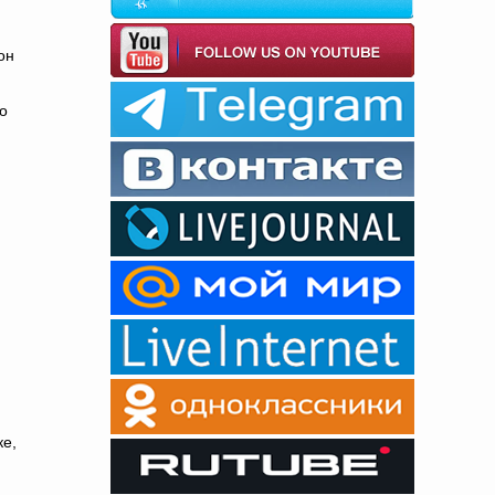
он
о
ке,