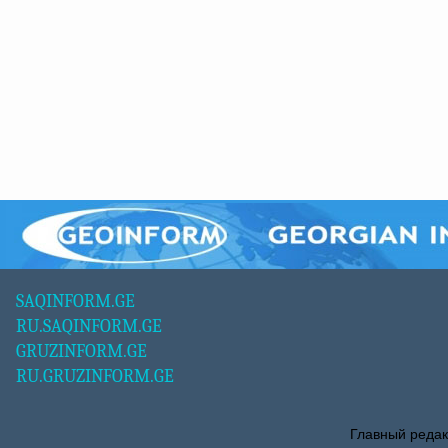
SAQINFORM.GE
RU.SAQINFORM.GE
GRUZINFORM.GE
RU.GRUZINFORM.GE
Главный редак