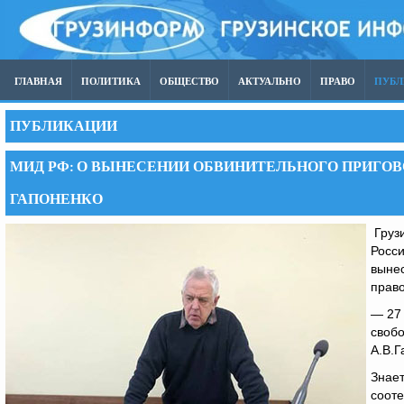
ГЛАВНАЯ
ПОЛИТИКА
ОБЩЕСТВО
АКТУАЛЬНО
ПРАВО
ПУБ
ПУБЛИКАЦИИ
МИД РФ: О ВЫНЕСЕНИИ ОБВИНИТЕЛЬНОГО ПРИГОВ
ГАПОНЕНКО
Груз
Росс
вынес
право
— 27 
свобо
А.В.Г
Знает
сооте