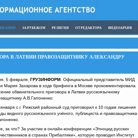
ЛИКАЦИИ
ЗА РУБЕЖОМ
РЕЛИГИЯ
ОТ РЕДАКТОРА
ВИДЕОАРХИВ
ОРА В ЛАТВИИ ПРАВОЗАЩИТНИКУ АЛЕКСАНДРУ
ия, 5 февраля,
ГРУЗИНФОРМ
. Официальный представитель МИД
ии Мария Захарова в ходе брифинга в Москве прокомментировала
ение обвинительного приговора в Латвии русскоязычному
защитнику А.В.Гапоненко:
января с.г. Рижский районный суд приговорил к 10 годам лишения
ды видного русскоязычного учёного, публициста и правозащитника
апоненко.
е, за что? За участие в онлайн-конференции «Этноцид русских
чественников в странах Прибалтики», которую проводил Институт