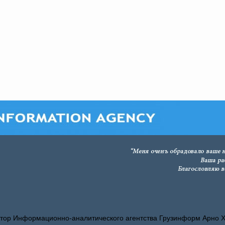
тор Информационно-аналитического агентства Грузинформ Арно 