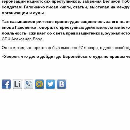
героизации нацистских преступников, забвения Великой По
солдатам. Гапоненко писал книги, статьи, выступал на ме
организации и суды.
Так называемое рижское правосудие зацепилось за его выс
снова Гапоненко говорил о преступных действиях латвийск
лояльность, сживает со света правозащитников, журналист
СПЧ Александр Брод.
Он отметил, что приговор был вынесен 27 января, в день освобо
«Уверен, что дело дойдет до Европейского суда по правам че