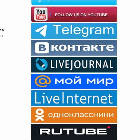
их
ен