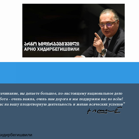
Хидирбегишвили