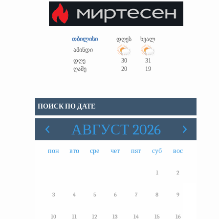
თბილისი
დღეს
ხვალ
ამინდი
დღე
30
31
ღამე
20
19
ПОИСК ПО ДАТЕ
АВГУСТ 2026
пон
вто
сре
чет
пят
суб
вос
1
2
3
4
5
6
7
8
9
10
11
12
13
14
15
16