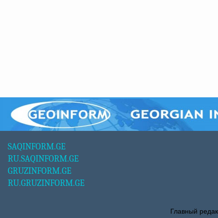
SAQINFORM.GE
RU.SAQINFORM.GE
GRUZINFORM.GE
RU.GRUZINFORM.GE
Главный редак