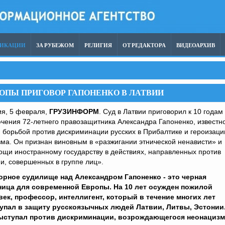
ЛИКАЦИИ
ЗА РУБЕЖОМ
РЕЛИГИЯ
ОТ РЕДАКТОРА
ВИДЕОАРХИВ
РОПЫ ПРИГОВОР ГАПОНЕНКО В ЛАТВИИ
ия, 5 февраля,
ГРУЗИНФОРМ
. Суд в Латвии приговорил к 10 годам
чения 72-летнего правозащитника Александра Гапоненко, известн
 борьбой против дискриминации русских в Прибалтике и героизаци
ма. Он признан виновным в «разжигании этнической ненависти» и
щи иностранному государству в действиях, направленных против
и, совершенных в группе лиц».
орное судилище над Александром Гапоненко - это черная
ница для современной Европы. На 10 лет осужден пожилой
век, профессор, интеллигент, который в течение многих лет
упал в защиту русскоязычных людей Латвии, Литвы, Эстонии
ыступал против дискриминации, возрождающегося неонацизм