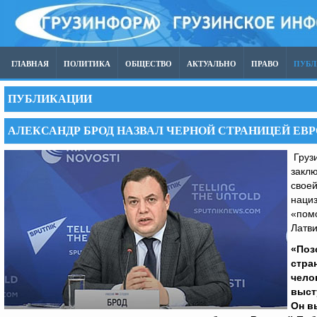
ГЛАВНАЯ
ПОЛИТИКА
ОБЩЕСТВО
АКТУАЛЬНО
ПРАВО
ПУБ
ПУБЛИКАЦИИ
АЛЕКСАНДР БРОД НАЗВАЛ ЧЕРНОЙ СТРАНИЦЕЙ ЕВ
Груз
заклю
своей
нациз
«помо
Латви
«Поз
стра
чело
выст
Он в