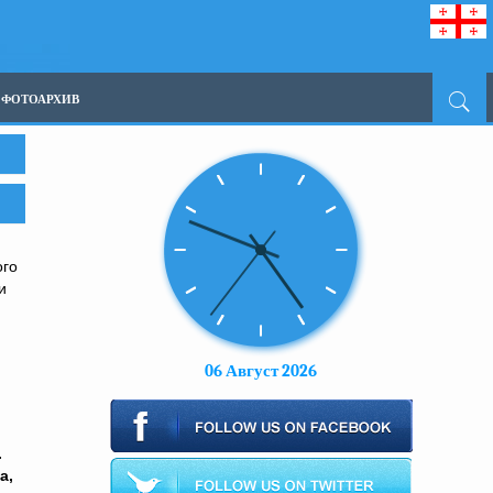
ФОТОАРХИВ
ого
и
06 Август 2026
.
а,