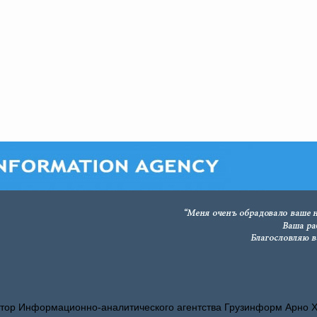
тор Информационно-аналитического агентства Грузинформ Арно 