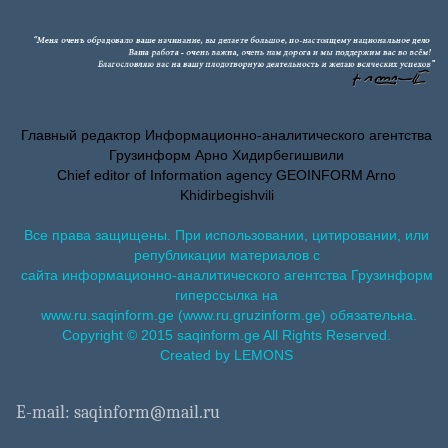
Главный редактор Информационно-аналитического агентства
Грузинформ Арно Хидирбегишвили
Chief editor of Information agency GEOINFORM Arno
Khidirbegishvili
Все права защищены. При использовании, цитировании, или
републикации материалов с
сайта информационно-аналитического агентства Грузинформ
гиперссылка на
www.ru.saqinform.ge (www.ru.gruzinform.ge) обязательна.
Copyright © 2015 saqinform.ge All Rights Reserved.
Created by LEMONS
E-mail: saqinform@mail.ru