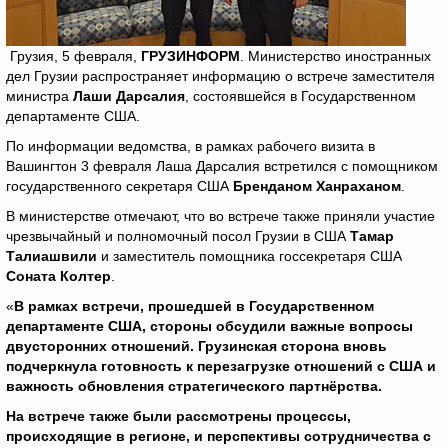
Грузия, 5 февраля,
ГРУЗИНФОРМ
. Министерство иностранных
дел Грузии распространяет информацию о встрече заместителя
министра
Лаши Дарсалия
, состоявшейся в Государственном
департаменте США.
По информации ведомства, в рамках рабочего визита в
Вашингтон 3 февраля Лаша Дарсалия встретился с помощником
государственного секретаря США
Бренданом Ханраханом
.
В министерстве отмечают, что во встрече также приняли участие
чрезвычайный и полномочный посол Грузии в США
Тамар
Талиашвили
и заместитель помощника госсекретаря США
Соната Колтер
.
«
В рамках встречи, прошедшей в Государственном
департаменте США, стороны обсудили важные вопросы
двусторонних отношений. Грузинская сторона вновь
подчеркнула готовность к перезагрузке отношений с США и
важность обновления стратегического партнёрства.
На встрече также были рассмотрены процессы,
происходящие в регионе, и перспективы сотрудничества с