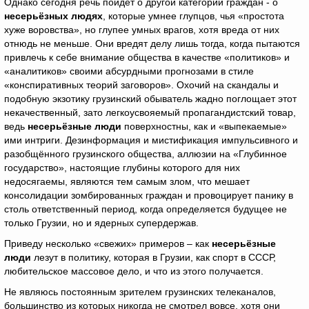
Однако сегодня речь пойдёт о другой категории граждан - о
несерьёзных людях
, которые умнее глупцов, чья «простота
хуже воровства», но глупее умных врагов, хотя вреда от них
отнюдь не меньше. Они вредят делу лишь тогда, когда пытаются
привлечь к себе внимание общества в качестве «политиков» и
«аналитиков» своими абсурдными прогнозами в стиле
«конспиративных теорий заговоров». Охочий на скандалы и
подобную экзотику грузинский обыватель жадно поглощает этот
некачественный, зато легкоусвояемый пропагандистский товар,
ведь
несерьёзные люди
поверхностны, как и «выпекаемые»
ими интриги. Дезинформация и мистификация импульсивного и
разобщённого грузинского общества, аллюзии на «Глубинное
государство», настоящие глубины которого для них
недосягаемы, являются тем самым злом, что мешает
консолидации зомбированных граждан и провоцирует панику в
столь ответственный период, когда определяется будущее не
только Грузии, но и ядерных супердержав.
Приведу несколько «свежих» примеров – как
несерьёзные
люди
лезут в политику, которая в Грузии, как спорт в СССР,
любительское массовое дело, и что из этого получается.
Не являюсь постоянным зрителем грузинских телеканалов,
большинство из которых никогда не смотрел вовсе, хотя они