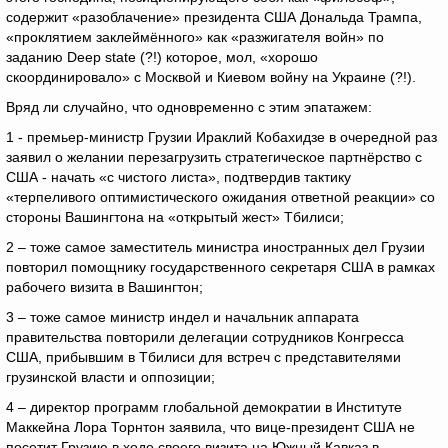
содержит «разоблачение» президента США Дональда Трампа,
«проклятием заклеймённого» как «разжигателя войн» по
заданию Deep state (?!) которое, мол, «хорошо
скоординировало» с Москвой и Киевом войну на Украине (?!).
Вряд ли случайно, что одновременно с этим эпатажем:
1 - премьер-министр Грузии Ираклий Кобахидзе в очередной раз
заявил о желании перезагрузить стратегическое партнёрство с
США - начать «с чистого листа», подтвердив тактику
«терпеливого оптимистического ожидания ответной реакции» со
стороны Вашингтона на «открытый жест» Тбилиси;
2 – тоже самое заместитель министра иностранных дел Грузии
повторил помощнику государственного секретаря США в рамках
рабочего визита в Вашингтон;
3 – тоже самое министр индел и начальник аппарата
правительства повторили делегации сотрудников Конгресса
США, прибывшим в Тбилиси для встреч с представителями
грузинской власти и оппозиции;
4 – директор программ глобальной демократии в Институте
Маккейна Лора Торнтон заявила, что вице-президент США не
посетит Грузию в ходе своего визита на Южный Кавказ в