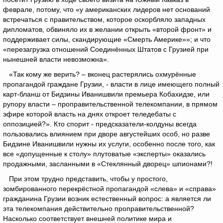
феврале, потому, что «у американских лидеров нет оснований
встречаться с правительством, которое оскорбляло западных
дипломатов, обвиняло их в желании открыть «второй фронт» и
поддерживает силы, скандирующие «Смерть Америке»»; и что
«перезагрузка отношений Соединённых Штатов с Грузией при
нынешней власти невозможна».
«Так кому же верить? – вконец растерялись охмурённые
пропагандой граждане Грузии, - власти в лице имеющего полный
карт-бланш от Бидзины Иванишвили премьера Кобахидзе, или
рупору власти – проправительственной телекомпании, в прямом
эфире которой власть на днях откроет теледебаты с
оппозицией?». Кто спорит - предсказатели-колдуны всегда
пользовались влиянием при дворе августейших особ, но разве
Бидзине Иванишвили нужны их услуги, особенно после того, как
все «допущенные к столу» плутоватые «эксперты» оказались
продажными, засланными в «Стеклянный дворец» шпионами?!
При этом трудно представить, чтобы у простого,
зомбированного перекрёстной пропагандой «слева» и «справа»
гражданина Грузии возник естественный вопрос: а является ли
эта телекомпания действительно проправительственной?
Насколько соответствует внешней политике мира и