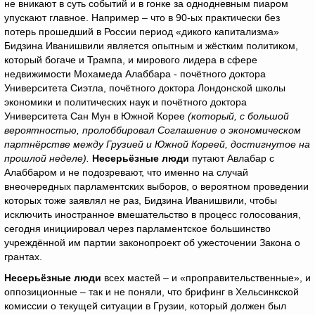
не вникают в суть событий и в гонке за однодневным пиаром
упускают главное. Например – что в 90-ых практически без
потерь прошедший в России период «дикого капитализма»
Бидзина Иванишвили является опытным и жёстким политиком,
который богаче и Трампа, и мирового лидера в сфере
недвижимости Мохамеда Алаббара - почётного доктора
Университета Сиэтла, почётного доктора Лондонской школы
экономики и политических наук и почётного доктора
Университета Сан Мун в Южной Корее
(который, с большой
вероятностью, пролоббировал Соглашение о экономическом
партнёрстве между Грузией и Южной Кореей, достигнутое на
прошлой неделе).
Несерьёзные люди
путают Авлабар с
Алаббаром и не подозревают, что именно на случай
внеочередных парламентских выборов, о вероятном проведении
которых тоже заявлял не раз, Бидзина Иванишвили, чтобы
исключить иностранное вмешательство в процесс голосования,
сегодня инициировал через парламентское большинство
учреждённой им партии законопроект об ужесточении Закона о
грантах.
Несерьёзные люди
всех мастей – и «проправительственные», и
оппозиционные – так и не поняли, что брифинг в Хельсинкской
комиссии о текущей ситуации в Грузии, который должен был