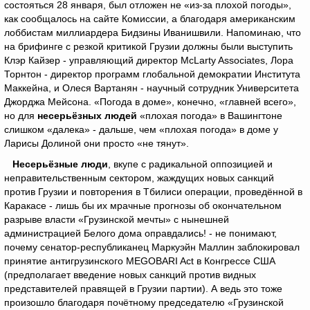
состояться 28 января, был отложен не «из-за плохой погоды»,
как сообщалось на сайте Комиссии, а благодаря американским
лоббистам миллиардера Бидзины Иванишвили. Напоминаю, что
на брифинге с резкой критикой Грузии должны были выступить
Клэр Кайзер - управляющий директор McLarty Associates, Лора
Торнтон - директор программ глобальной демократии Института
Маккейна, и Олеся Вартанян - научный сотрудник Университета
Джорджа Мейсона. «Погода в доме», конечно, «главней всего»,
но для
несерьёзных людей
«плохая погода» в Вашингтоне
слишком «далека» - дальше, чем «плохая погода» в доме у
Ларисы Долиной они просто «не тянут».
Несерьёзные люди
, вкупе с радикальной оппозицией и
неправительственным сектором, жаждущих новых санкций
против Грузии и повторения в Тбилиси операции, проведённой в
Каракасе - лишь бы их мрачные прогнозы об окончательном
разрыве власти «Грузинской мечты» с нынешней
администрацией Белого дома оправдались! - не понимают,
почему сенатор-республиканец Маркуэйн Маллин заблокировал
принятие антигрузинского MEGOBARI Act в Конгрессе США
(предполагает введение новых санкций против видных
представителей правящей в Грузии партии). А ведь это тоже
произошло благодаря почётному председателю «Грузинской