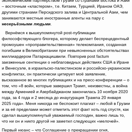
экономическим партнёрством Грузии со странами Востока и Азии
– восточным «кластером», т.е. Китаем, Турцией, Ираном ОАЭ,
другими странами Персидского залива и Центральной Азии, чем
занимаются местные иностранные агенты на пару с
несерьёзными людьми
.
Вернёмся к вышеупомянутой post-публикации
философствующего блогера, которому делает беспрецедентный
промоушен «проправительственная» телекомпания, созданная
погибшим в Великобритании при невыясненных обстоятельствах
миллиардером Патаркацишвили. Повторив post factum
заезженные сентенции о неблаговидных действиях США в Иране
и Венесуэле, в израильско-палестинском и российско-украинском
конфликтах, он практически цитирует моё заявление,
высказанное во многих публикациях и на пресс-конференции – о
том, что «8 войн, которые завершил Трамп, неизвестны, а война
между Арменией и Азербайджаном закончилась 10 ноября 2020
года, за 4 года и 2 месяца до инаугурация Трампа 20 января
2025 года». Меня никогда не беспокоит плагиат – любой в Грузии
и за её пределами может отметить этот факт хоть год спустя, как
сделал вышеупомянутый уважаемый господин, важно лишь то,
что ни он и никто другой не заметил следующих «мелочей».
Первый нюанс – что Соглашение о прекращении огня,