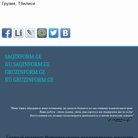
Грузия, Тбилиси
SAQINFORM.GE
RU.SAQINFORM.GE
GRUZINFORM.GE
RU.GRUZINFORM.GE
Главный редактор Информационно-аналитического агентства