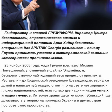
Гендиректор и главред ГРУЗИНФОРМ, директор Центра
безопасности, стратегического анализа и
информационной политики Арно Хидирбегишвили
специально для
SPUTNIK
Georgia
разъясняет – почему
Грузии принимать участие в антитрамповской кампании
категорически противопоказано.
23 ноября 2003 года, когда Грузию возглавил Михаил
Помешанный, упомянутый в файлах Эпштейна, я,
беспрепятственно наблюдавший весь процесс от проспекта
Руставели - до Крцанисской резиденции Шеварднадзе, вернулся
домой и написал публикацию о том, что на свете нет хороших и
плохих национальностей, есть только две нации –
нация умных
и нация глупцов
. Интернет хранит десятки моих публикаций, где
доказываю эту теорию на примерах Украины и других стран
постсоветского пространства.