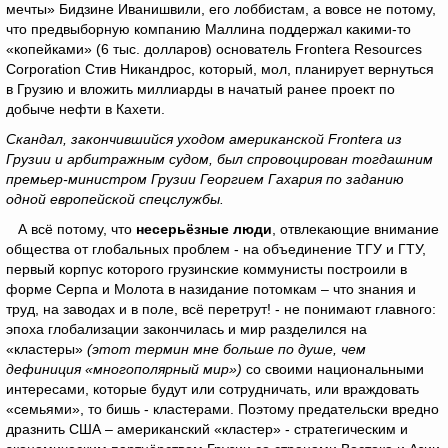
мечты» Бидзине Иванишвили, его лоббистам, а вовсе не потому,
что предвыборную компанию Маллина поддержал какими-то
«копейками» (6 тыс. долларов) основатель Frontera Resources
Corporation Стив Никандрос, который, мол, планирует вернуться
в Грузию и вложить миллиарды в начатый ранее проект по
добыче нефти в Кахети.
Скандал, закончившийся уходом американской Frontera из
Грузии и арбитражным судом, был спровоцирован тогдашним
премьер-министром Грузии Георгием Гахария по заданию
одной европейской спецслужбы.
А всё потому, что
несерьёзные люди
, отвлекающие внимание
общества от глобальных проблем - на объединение ТГУ и ГТУ,
первый корпус которого грузинские коммунисты построили в
форме Серпа и Молота в назидание потомкам – что знания и
труд, на заводах и в поле, всё перетрут! - не понимают главного:
эпоха глобализации закончилась и мир разделился на
«кластеры»
(этот термин мне больше по душе, чем
дефиниция «многополярный мир»)
со своими национальными
интересами, которые будут или сотрудничать, или враждовать
«семьями», то бишь - кластерами. Поэтому предательски вредно
дразнить США – американский «кластер» - стратегическим и