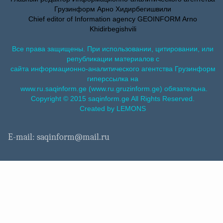
Грузинформ Арно Хидирбегишвили
Chief editor of Information agency GEOINFORM Arno
Khidirbegishvili
Все права защищены. При использовании, цитировании, или
републикации материалов с
сайта информационно-аналитического агентства Грузинформ
гиперссылка на
www.ru.saqinform.ge (www.ru.gruzinform.ge) обязательна.
Copyright © 2015 saqinform.ge All Rights Reserved.
Created by LEMONS
E-mail: saqinform@mail.ru