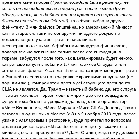
президентские выборы
(Трампа посадили бы за решётку, не
стань он президентом во второй раз, после чего «вдруг»
обнаружилось, что фейк-кампания против него организована
бывшим президентом Обамой),
то сейчас выбрали другую
фейк-тему. 3 млн файлов Эпштейна, но американский Минюст
как ни старался, так и не обнаружил ни одного документа,
доказывающего участие Трамп в насилии над
несовершеннолетними. А файлы миллиардера-финансиста,
подозрительно всплывшие только после его ликвидации в
тюрьме, забудутся после того, как шантажировать будет некого,
как раньше канули в небытие 1,7 млн файлов Сноудена или
сотни тысяч файлов Ассанжа. Видео, на котором молодые Трамп
и Эпштейн веселятся на вечеринке с красивыми девушками (не
парнями же!), компроматом против действующего президента
США не является. Да, Трамп – известный бабник, да, его супруга
– самая красивая Первая леди в мире и две его предыдущие
супруги тоже были не уродками, да, владелец и организатор
«Мисс Вселенная», «Мисс Мира» и «Мисс США» Дональд Трамп
остался на одну ночь в Москве (с 8 на 9 ноября 2013 года, после
ужина с Агаларовым в ресторане), куда прилетел по вопросам
организации конкурса «Мисс Вселенная»: где тут, скажите на
милость, состав преступления?! Даже Сталин, когда ему доложил
Берия, что у маршала Рокоссовского появилась любовница -