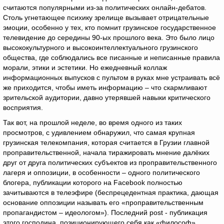
считаются популярными из-за политических онлайн-дебатов.
Столь угнетающее психику зрелище вызывает отрицательные
эмоции, особенно у тех, кто помнит грузинское государственное
телевидение до середины 90-ых прошлого века. Это было лицо
высококультурного и высокоинтеллектуального грузинского
общества, где соблюдались все писанные и неписанные правила
морали, этики и эстетики. Но ежедневный коллаж
информационных выпусков с пультом в руках мне устраивать всё
же приходится, чтобы иметь информацию – что скармливают
зрительской аудитории, давно утерявшей навыки критического
восприятия.
Так вот, на прошлой неделе, во время одного из таких
просмотров, с удивлением обнаружил, что самая крупная
грузинская телекомпания, которая считается в Грузии главной
проправительственной, начала тиражировать мнение далёких
друг от друга политических субъектов из проправительственного
лагеря и оппозиции, в особенности – одного политического
блогера, публикации которого на Facebook полностью
зачитываются в телеэфире (беспрецедентная практика, дающая
основание оппозиции называть его «проправительственным
пропагандистом – идеологом»). Последний рost - публикация
этого господина, позиционирующего себя как «философ»,