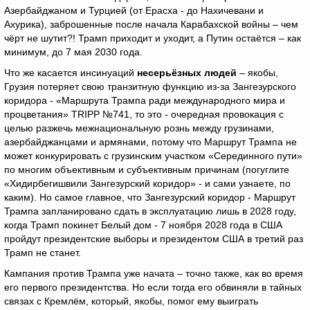
Азербайджаном и Турцией (от Ерасха - до Нахичевани и
Ахурика), заброшенные после начала Карабахской войны – чем
чёрт не шутит?! Трамп приходит и уходит, а Путин остаётся – как
минимум, до 7 мая 2030 года.
Что же касается инсинуаций
несерьёзных людей
– якобы,
Грузия потеряет свою транзитную функцию из-за Зангезурского
коридора - «Маршрута Трампа ради международного мира и
процветания» TRIPP №741, то это - очередная провокация с
целью разжечь межнациональную рознь между грузинами,
азербайджанцами и армянами, потому что Маршрут Трампа не
может конкурировать с грузинским участком «Серединного пути»
по многим объективным и субъективным причинам (погуглите
«Хидирбегишвили Зангезурский коридор» - и сами узнаете, по
каким). Но самое главное, что Зангезурский коридор - Маршрут
Трампа запланировано сдать в эксплуатацию лишь в 2028 году,
когда Трамп покинет Белый дом - 7 ноября 2028 года в США
пройдут президентские выборы и президентом США в третий раз
Трамп не станет.
Кампания против Трампа уже начата – точно также, как во время
его первого президентства. Но если тогда его обвиняли в тайных
связах с Кремлём, который, якобы, помог ему выиграть