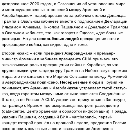
датированное 2020 годом, и Соглашения об установлении мира
и межгосударственных отношений между Арменией и
Азербайджаном, парафированное за рабочим столом Дональда
Трампа в Овальном кабинете вместе с подписанием Декларации
Ильхамом Алиевым, Николом Пашиняном и Дональдом Трампом
в Овальном кабинете, это, как говорят в Одессе, «две большие
разницы». Но для
несерьёзных людей
прекращение огня и
прекращение войны, как видно, одно и тоже.
Второй нюанс – если президент Азербайджана и премьер-
министр Армении в кабинете президента США признали его
эксклюзивную роль в прекращении войны в Карабахе, за что
дружно выдвинули кандидатуру Трампа на Нобелевскую премию
мира, это не означает, что Мирное Соглашение между Арменией
и Азербайджаном подписано.
Несерьёзные люди
в Грузии не
понимают, что Армению и Азербайджан устраивает такой статус-
кво, когда гарантом между ними отныне являются Соединённые
Штаты, а не Россия. А США устраивает присутствие в Зангезуре,
на границе с Ираном, где американцы построят разведцентр
(data-center, Центр хранения и обработки информации). Правда,
ударник Пашинян, создавший ВИА «Varchaband», первый
концерт которой прошёл на прошлой неделе, предложил России
восстановить железные дороги, связывающие Армению с