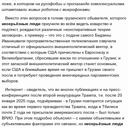
ложе, в котором на русофобии и пропаганде гомосексуализма
штамповали живых роботов с микрофонами.
Вместо этих вопросов в голове грузинского обывателя, которого
несерьёзные люди
приучили во всём видеть коварство и
подтекст, рождаются различные «конспиративные теории
заговоров», к примеру – что это с подачи самого Бидзины
Иванишвили проправительственная телекомпания озвучила
отличный от официального внешнеполитический вектор, в
соответствии с которым США причислены к Евросоюзу и
Великобритании, сбросившим маски по отношению к Грузии; и
этот запасной внешнеполитический вектор станет основным,
если США в ближайшее время не пришлют в Грузию своего
посла и потребуют проведения внеочередных парламентских
выборов.
Интернет - свидетель, что во многих публикациях и на пресс-
конференциях после второй инаугурации Трампа, т.е. после 20
января 2025 года, подчёркиваю - в Грузии повторится ситуация
как во время первого президентства Трампа, когда в Тбилиси
почти 2 года не присылали американского посла – был только
ВРИО. При этом подробно объяснял – с какими объективными и
субъективными факторами это связано, но
несерьёзные люди