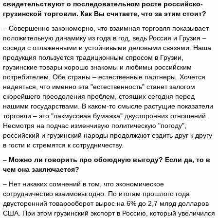
свидетельствуют о последовательном росте российско-
грузинской торговли. Как Вы считаете, что за этим стоит?
– Совершенно закономерно, что взаимная торговля показывает
положительную динамику из года в год, ведь Россия и Грузия –
соседи с отлаженными и устойчивыми деловыми связями. Наша
продукция пользуется традиционным спросом в Грузии,
грузинские товары хорошо знакомы и любимы российским
потребителем. Обе страны – естественные партнеры. Хочется
надеяться, что именно эта "естественность" станет залогом
скорейшего преодоления проблем, стоящих сегодня перед
нашими государствами. В каком-то смысле растущие показатели
торговли – это "лакмусовая бумажка" двусторонних отношений.
Несмотря на подчас изменчивую политическую "погоду",
российский и грузинский народы продолжают ездить друг к другу
в гости и стремятся к сотрудничеству.
–
Можно ли говорить про обоюдную выгоду? Если да, то в
чем она заключается?
– Нет никаких сомнений в том, что экономическое
сотрудничество взаимовыгодно. По итогам прошлого года
двусторонний товарооборот вырос на 6% до 2,7 млрд долларов
США. При этом грузинский экспорт в Россию, который увеличился