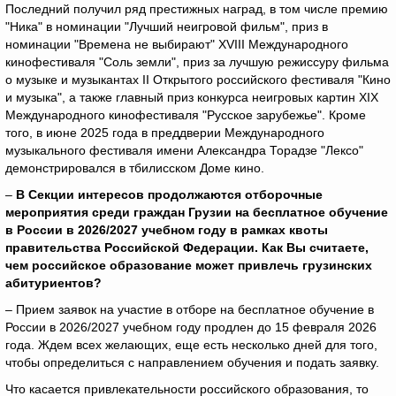
Последний получил ряд престижных наград, в том числе премию
"Ника" в номинации "Лучший неигровой фильм", приз в
номинации "Времена не выбирают" XVIII Международного
кинофестиваля "Соль земли", приз за лучшую режиссуру фильма
о музыке и музыкантах II Открытого российского фестиваля "Кино
и музыка", а также главный приз конкурса неигровых картин XIX
Международного кинофестиваля "Русское зарубежье". Кроме
того, в июне 2025 года в преддверии Международного
музыкального фестиваля имени Александра Торадзе "Лексо"
демонстрировался в тбилисском Доме кино.
–
В Секции интересов продолжаются отборочные
мероприятия среди граждан Грузии на бесплатное обучение
в России в 2026/2027 учебном году в рамках квоты
правительства Российской Федерации. Как Вы считаете,
чем российское образование может привлечь грузинских
абитуриентов?
– Прием заявок на участие в отборе на бесплатное обучение в
России в 2026/2027 учебном году продлен до 15 февраля 2026
года. Ждем всех желающих, еще есть несколько дней для того,
чтобы определиться с направлением обучения и подать заявку.
Что касается привлекательности российского образования, то