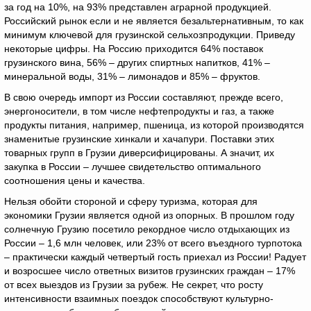
за год на 10%, на 93% представлен аграрной продукцией.
Российский рынок если и не является безальтернативным, то как
минимум ключевой для грузинской сельхозпродукции. Приведу
некоторые цифры. На Россию приходится 64% поставок
грузинского вина, 56% – других спиртных напитков, 41% –
минеральной воды, 31% – лимонадов и 85% – фруктов.
В свою очередь импорт из России составляют, прежде всего,
энергоносители, в том числе нефтепродукты и газ, а также
продукты питания, например, пшеница, из которой производятся
знаменитые грузинские хинкали и хачапури. Поставки этих
товарных групп в Грузии диверсифицированы. А значит, их
закупка в России – лучшее свидетельство оптимального
соотношения цены и качества.
Нельзя обойти стороной и сферу туризма, которая для
экономики Грузии является одной из опорных. В прошлом году
солнечную Грузию посетило рекордное число отдыхающих из
России – 1,6 млн человек, или 23% от всего въездного турпотока
– практически каждый четвертый гость приехал из России! Радует
и возросшее число ответных визитов грузинских граждан – 17%
от всех выездов из Грузии за рубеж. Не секрет, что росту
интенсивности взаимных поездок способствуют культурно-