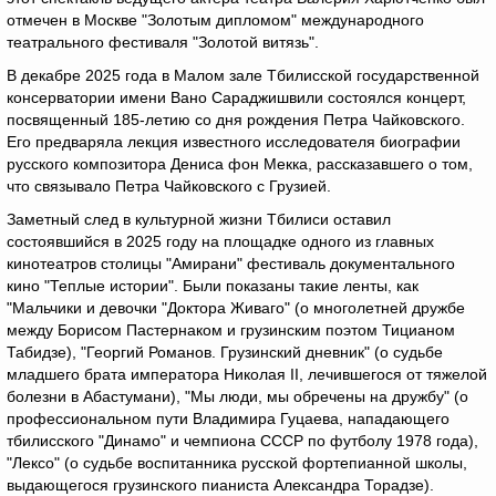
отмечен в Москве "Золотым дипломом" международного
театрального фестиваля "Золотой витязь".
В декабре 2025 года в Малом зале Тбилисской государственной
консерватории имени Вано Сараджишвили состоялся концерт,
посвященный 185-летию со дня рождения Петра Чайковского.
Его предваряла лекция известного исследователя биографии
русского композитора Дениса фон Мекка, рассказавшего о том,
что связывало Петра Чайковского с Грузией.
Заметный след в культурной жизни Тбилиси оставил
состоявшийся в 2025 году на площадке одного из главных
кинотеатров столицы "Амирани" фестиваль документального
кино "Теплые истории". Были показаны такие ленты, как
"Мальчики и девочки "Доктора Живаго" (о многолетней дружбе
между Борисом Пастернаком и грузинским поэтом Тицианом
Табидзе), "Георгий Романов. Грузинский дневник" (о судьбе
младшего брата императора Николая II, лечившегося от тяжелой
болезни в Абастумани), "Мы люди, мы обречены на дружбу" (о
профессиональном пути Владимира Гуцаева, нападающего
тбилисского "Динамо" и чемпиона СССР по футболу 1978 года),
"Лексо" (о судьбе воспитанника русской фортепианной школы,
выдающегося грузинского пианиста Александра Торадзе).