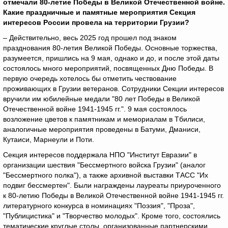
отмечали 80-летие Победы в Великой Отечественной войне.
Какие праздничные и памятные мероприятия Секция
интересов России провела на территории Грузии?
– Действительно, весь 2025 год прошел под знаком
празднования 80-летия Великой Победы. Основные торжества,
разумеется, пришлись на 9 мая, однако и до, и после этой даты
состоялось много мероприятий, посвященных Дню Победы. В
первую очередь хотелось бы отметить чествование
проживающих в Грузии ветеранов. Сотрудники Секции интересов
вручили им юбилейные медали "80 лет Победы в Великой
Отечественной войне 1941-1945 гг.". 9 мая состоялось
возложение цветов к памятникам и мемориалам в Тбилиси,
аналогичные мероприятия проведены в Батуми, Дманиси,
Кутаиси, Марнеули и Поти.
Секция интересов поддержала НПО "Институт Евразии" в
организации шествия "Бессмертного войска Грузии" (аналог
"Бессмертного полка"), а также архивной выставки ТАСС "Их
подвиг бессмертен". Были награждены лауреаты приуроченного
к 80-летию Победы в Великой Отечественной войне 1941-1945 гг.
литературного конкурса в номинациях "Поэзия", "Проза",
"Публицистика" и "Творчество молодых". Кроме того, состоялись
тематические круглые столы, организованные партнерскими