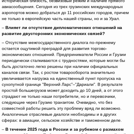
историческая близость, безвизовый режим и наличие прямого
авиасообщения. Сегодня из трех грузинских международных
аэропортов можно добраться до 11 российских городов, причем
не только в европейскую часть нашей страны, но и за Урал.
–
Влияет ли отсутствие дипломатических отношений на
развитие двусторонних экономических связей?
– Отсутствие межгосударственного диалога по-прежнему
остается ощутимой преградой для развития торгово-
экономических отношений. Предприниматели России и Грузии
периодически сталкиваются с трудностями, которые могли бы
быть достаточно легко решены при наличии официальных
каналов связи. Так, с ростом товарооборота значительно
увеличивается нагрузка на единственный пункт пропуска на
сухопутной границе "Верхний Ларс"–"Дариали". В результате
простой большегрузов может доходить до 10 дней, а от этого
страдают не только наши потребители, но и перевозчики,
следующие через Грузию транзитом. Очевидно, что без
совместной работы решить эту проблему вряд ли возможно.
Аналогичные отраслевые диалоги необходимы и в других
сферах: в авиации, сельском хозяйстве и таможенном деле.
–
В течение 2025 года в России и за рубежом с размахом