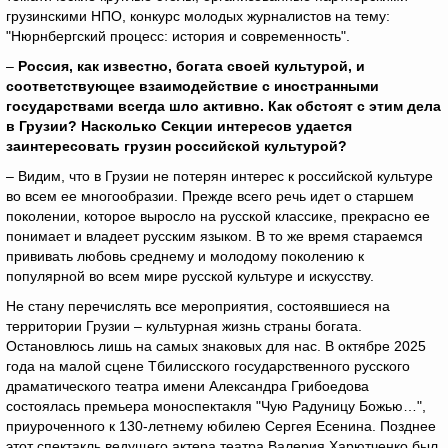
грузинскими НПО, конкурс молодых журналистов на тему:
"Нюрнбергский процесс: история и современность".
–
Россия, как известно, богата своей культурой, и
соответствующее взаимодействие с иностранными
государствами всегда шло активно. Как обстоят с этим дела
в Грузии? Насколько Секции интересов удается
заинтересовать грузин российской культурой?
– Видим, что в Грузии не потерян интерес к российской культуре
во всем ее многообразии. Прежде всего речь идет о старшем
поколении, которое выросло на русской классике, прекрасно ее
понимает и владеет русским языком. В то же время стараемся
прививать любовь среднему и молодому поколению к
популярной во всем мире русской культуре и искусству.
Не стану перечислять все мероприятия, состоявшиеся на
территории Грузии – культурная жизнь страны богата.
Остановлюсь лишь на самых знаковых для нас. В октябре 2025
года на малой сцене Тбилисского государственного русского
драматического театра имени Александра Грибоедова
состоялась премьера моноспектакля "Чую Радуницу Божью…",
приуроченного к 130-летнему юбилею Сергея Есенина. Позднее
этот спектакль ведущего актера театра Валерия Харютченко был