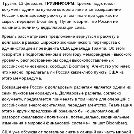
Грузия, 13 февраля,
ГРУЗИНФОРМ
. Кремль подготовил
документ, одним из пунктов которого является возвращение
России к долларовому расчету в том числе при сделках по
сырью, передает Bloomberg. Путин говорил, что Россия не
начинала политику дедолларизации сама.
Кремль рассматривает предложение вернуться к расчету в
долларах в рамках широкого экономического партнерства с
администрацией президента США Дональда Трампа. Об этом
говорится в подготовленном в этом году меморандуме «высокого
уровня», распространенном среди высокопоставленных
российских чиновников, сообщил Bloomberg. Агентство уточняет,
что неясно, предлагала ли Россия какие-либо пункты США из
этого меморандума.
Возвращение России к долларовым расчетам является одним из
семи пунктов меморандума. Долларовые расчеты, согласно
документу, предлагается применять в том числе для операций с
российскими энергоносителями, передает агентство. Реализация
этого и других предложений означало бы «ошеломляющий
разворот кремлевской политики и, потенциально, кардинальные
изменения в мировой финансовой системе», пишет Bloomberg.
США уже обсуждают поэтапное снятие санкций как часть мирной