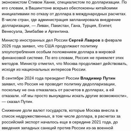
экономистом Стивом Ханке, специалистом по долларизации. По
его словам, в Вашингтоне всерьез обеспокоены китайскими
инициативами по отказу от доллара в международных расчетах.
В числе стран, где администрация запланировала внедрение
долларизации, — Ливан, Пакистан, Гана, Турция, Египет,
Венесуэла, Зимбабве и Аргентина.
Министр иностранных дел России
Сергей Лавров
в феврале
2026 года заявил, что США продолжают политику
злоупотребления особым положением доллара в мировой
финансовой системе. По его словам, Россия не приемлет этих
методов. Министр отметил, что Москва продолжает действовать,
исходя из национальных интересов России.
В сентябре 2024 года президент России
Владимир Путин
заявил, что Россия не проводит политику дедолларизации,
поскольку не она отказалась от расчетов в долларах, а ей
отказали. «И мы просто вынуждены искать другие возможности»,
— сказал Путин.
Снижение доли валют государств, которые Москва внесла в
список недружественных, в том числе доллара, в расчетах за
российский экспорт началось еще в середине 2021 года, до
введения западных санкций против России из-за военной