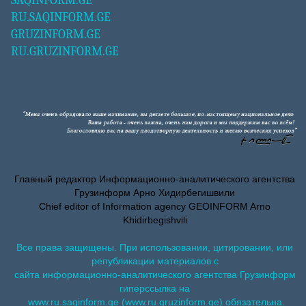
SAQINFORM.GE
RU.SAQINFORM.GE
GRUZINFORM.GE
RU.GRUZINFORM.GE
Главный редактор Информационно-аналитического агентства
Грузинформ Арно Хидирбегишвили
Chief editor of Information agency GEOINFORM Arno
Khidirbegishvili
Все права защищены. При использовании, цитировании, или
републикации материалов с
сайта информационно-аналитического агентства Грузинформ
гиперссылка на
www.ru.saqinform.ge (www.ru.gruzinform.ge) обязательна.