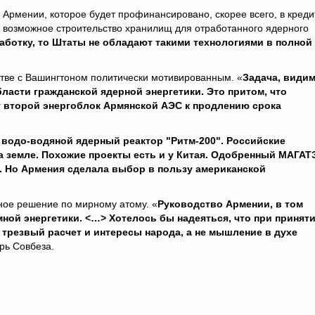
 Армении, которое будет профинансировано, скорее всего, в кредит
и возможное строительство хранилищ для отработанного ядерного
работку, то Штаты не обладают такими технологиями в полной
тве с Вашингтоном политически мотивированным. «
Задача, видим
ласти гражданской ядерной энергетики. Это притом, что
т второй энергоблок Армянской АЭС к продлению срока
 водо-водяной ядерный реактор "Ритм-200". Российские
а земле. Похожие проекты есть и у Китая. Одобренный МАГАТ
ь. Но Армения сделала выбор в пользу американской
ное решение по мирному атому. «
Руководство Армении, в том
ной энергетики. <…> Хотелось бы надеяться, что при принят
резвый расчет и интересы народа, а не мышление в духе
арь Совбеза.