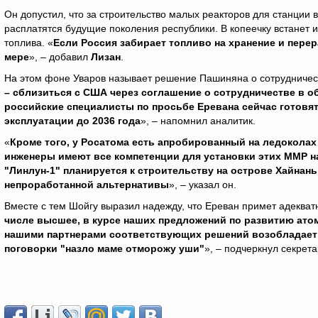
Он допустил, что за строительство малых реакторов для станции в
расплатятся будущие поколения республики. В копеечку встанет 
топлива. «
Если Россия забирает топливо на хранение и пере
мере
», – добавил
Лизан
.
На этом фоне Уваров называет решение Пашиняна о сотрудничес
– сблизиться с США через соглашение о сотрудничестве в об
российские специалисты по просьбе Еревана сейчас готовя
эксплуатации до 2036 года
», – напомнил аналитик.
«
Кроме того, у Росатома есть апробированный на ледоколах
инженеры имеют все компетенции для установки этих ММР н
"Линлун-1" планируется к строительству на острове Хайнан
непроработанной альтернативы
», – указал он.
Вместе с тем Шойгу выразил надежду, что Ереван примет адекват
числе высшее, в курсе наших предложений по развитию атом
нашими партнерами соответствующих решений возобладает т
поговорки "назло маме отморожу уши"
», – подчеркнул секрет