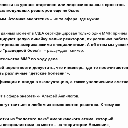
тически на уровне стартапов или лицензированных проектов.
ых модульных реакторов еще не было.
м. Атомная энергетика – не та сфера, где нужно
а данный момент в США сертифицирован только один ММР, причем 
ицируют целую линейку малых реакторов, их успешная работа
ектировано американскими специалистами. А об этом мы узнае
то "разведкой боем
"», – рассуждает спикер.
тельства ММР по ходу дела.
й вероятности допустить, что инженеры где-то просчитаются
ть различные "детские болезни"».
фикации и ввода в эксплуатацию, а также увеличением сметн
т в сфере энергетики Алексей Анпилогов.
огут таиться в любом из компонентов реактора. К тому же
отки из "золотого века" американского атома, который
ны специалистами на месте – на территории Армении
», –