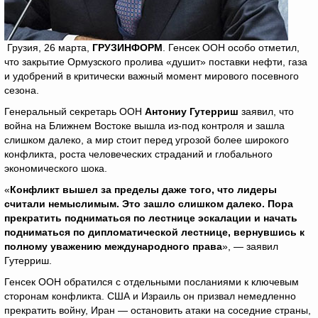
Грузия, 26 марта,
ГРУЗИНФОРМ
. Генсек ООН особо отметил,
что закрытие Ормузского пролива «душит» поставки нефти, газа
и удобрений в критически важный момент мирового посевного
сезона.
Генеральный секретарь ООН
Антониу Гутерриш
заявил, что
война на Ближнем Востоке вышла из-под контроля и зашла
слишком далеко, а мир стоит перед угрозой более широкого
конфликта, роста человеческих страданий и глобального
экономического шока.
«
Конфликт вышел за пределы даже того, что лидеры
считали немыслимым. Это зашло слишком далеко. Пора
прекратить подниматься по лестнице эскалации и начать
подниматься по дипломатической лестнице, вернувшись к
полному уважению международного права
», — заявил
Гутерриш.
Генсек ООН обратился с отдельными посланиями к ключевым
сторонам конфликта. США и Израиль он призвал немедленно
прекратить войну, Иран — остановить атаки на соседние страны,