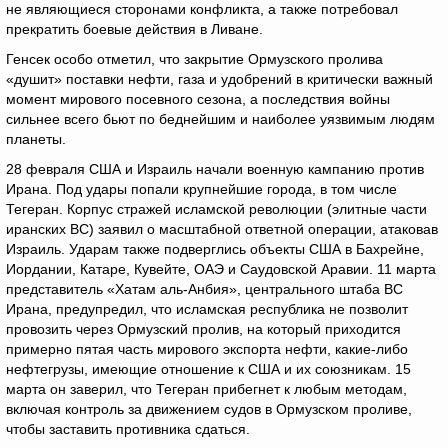
не являющиеся сторонами конфликта, а также потребовал
прекратить боевые действия в Ливане.
Генсек особо отметил, что закрытие Ормузского пролива
«душит» поставки нефти, газа и удобрений в критически важный
момент мирового посевного сезона, а последствия войны
сильнее всего бьют по беднейшим и наиболее уязвимым людям
планеты.
28 февраля США и Израиль начали военную кампанию против
Ирана. Под удары попали крупнейшие города, в том числе
Тегеран. Корпус стражей исламской революции (элитные части
иранских ВС) заявил о масштабной ответной операции, атаковав
Израиль. Ударам также подверглись объекты США в Бахрейне,
Иордании, Катаре, Кувейте, ОАЭ и Саудовской Аравии. 11 марта
представитель «Хатам аль-Анбия», центрального штаба ВС
Ирана, предупредил, что исламская республика не позволит
провозить через Ормузский пролив, на который приходится
примерно пятая часть мирового экспорта нефти, какие-либо
нефтегрузы, имеющие отношение к США и их союзникам. 15
марта он заверил, что Тегеран прибегнет к любым методам,
включая контроль за движением судов в Ормузском проливе,
чтобы заставить противника сдаться.