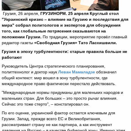
Грузия, 26 апреля,
ГРУЗИНОРМ. 25 апреля Круглый стол
"Украинский кризис – влияние на Грузию и последствия для
мира" собрал политологов и экспертов для обсуждения
того, как глобальные потрясения сказываются на
положении Грузии.
По традиции, мероприятие провёл главный
редактор газеты
«Свободная Грузия» Тато Ласхишвили.
Грузия в эпоху турбулентности: старые правила больше не
работают
Руководитель Центра стратегического планирования,
политтехнолог и доктор наук
Леван Мамаладзе
обозначил
общий контекст: мир вошел в зону турбулентности, где
международное право фактически перестало действовать.
"Международные нормы придуманы для маленьких народов и
маленьких стран. Для больших – это просто рычаг влияния.
Сейчас это тоже стерто", – констатировал он.
По его оценке, украинский фактор остается ключевым для
Грузии. Запад, прежде всего ЕС и Великобритания,
рассматривает страну не как партнера, а как инструмент
давления на Россию – в качестве буферной зоны. Именно этим