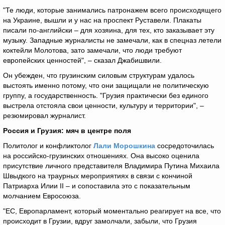
"Те люди, которые занимались патронажем всего происходящего
на Украине, вышли и у нас на проспект Руставели. Плакаты
писали по-английски – для хозяина, для тех, кто заказывает эту
музыку. Западные журналисты не замечали, как в спецназ летели
коктейли Молотова, зато замечали, что люди требуют
европейских ценностей", – сказал Джабишвили.
Он убежден, что грузинским силовым структурам удалось
выстоять именно потому, что они защищали не политическую
группу, а государственность. "Грузия практически без единого
выстрела отстояла свои ценности, культуру и территории", –
резюмировал журналист.
Россия и Грузия: мяч в центре поля
Политолог и конфликтолог
Лали Морошкина
сосредоточилась
на российско-грузинских отношениях. Она высоко оценила
присутствие личного представителя Владимира Путина Михаила
Швыдкого на траурных мероприятиях в связи с кончиной
Патриарха Илии II – и сопоставила это с показательным
молчанием Евросоюза.
"ЕС, Европарламент, который моментально реагирует на все, что
происходит в Грузии, вдруг замолчали, забыли, что Грузия