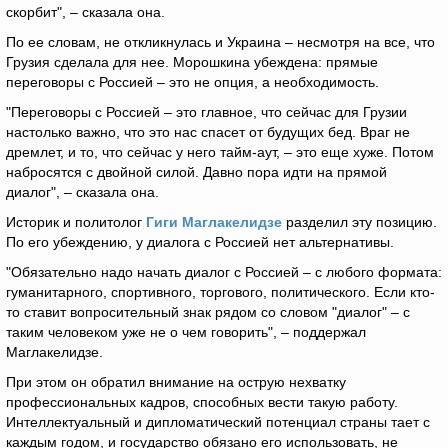
скорбит", – сказала она.
По ее словам, не откликнулась и Украина – несмотря на все, что
Грузия сделала для нее. Морошкина убеждена: прямые
переговоры с Россией – это не опция, а необходимость.
"Переговоры с Россией – это главное, что сейчас для Грузии
настолько важно, что это нас спасет от будущих бед. Враг не
дремлет, и то, что сейчас у него тайм-аут, – это еще хуже. Потом
набросятся с двойной силой. Давно пора идти на прямой
диалог", – сказала она.
Историк и политолог
Гиги Маглакелидзе
разделил эту позицию.
По его убеждению, у диалога с Россией нет альтернативы.
"Обязательно надо начать диалог с Россией – с любого формата:
гуманитарного, спортивного, торгового, политического. Если кто-
то ставит вопросительный знак рядом со словом "диалог" – с
таким человеком уже не о чем говорить", – поддержал
Маглакелидзе.
При этом он обратил внимание на острую нехватку
профессиональных кадров, способных вести такую работу.
Интеллектуальный и дипломатический потенциал страны тает с
каждым годом, и государство обязано его использовать, не