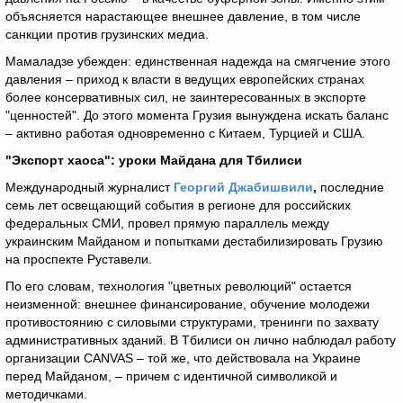
объясняется нарастающее внешнее давление, в том числе
санкции против грузинских медиа.
Мамаладзе убежден: единственная надежда на смягчение этого
давления – приход к власти в ведущих европейских странах
более консервативных сил, не заинтересованных в экспорте
"ценностей". До этого момента Грузия вынуждена искать баланс
– активно работая одновременно с Китаем, Турцией и США.
"Экспорт хаоса": уроки Майдана для Тбилиси
Международный журналист
Георгий Джабишвили
,
последние
семь лет освещающий события в регионе для российских
федеральных СМИ, провел прямую параллель между
украинским Майданом и попытками дестабилизировать Грузию
на проспекте Руставели.
По его словам, технология "цветных революций" остается
неизменной: внешнее финансирование, обучение молодежи
противостоянию с силовыми структурами, тренинги по захвату
административных зданий. В Тбилиси он лично наблюдал работу
организации CANVAS – той же, что действовала на Украине
перед Майданом, – причем с идентичной символикой и
методичками.