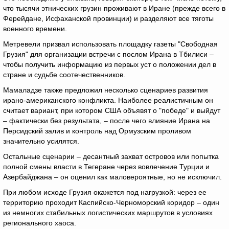
что тысячи этнических грузин проживают в Иране (прежде всего в
Ферейдане, Исфаханской провинции) и разделяют все тяготы
военного времени.
Метревели призвал использовать площадку газеты "Свободная
Грузия" для организации встречи с послом Ирана в Тбилиси –
чтобы получить информацию из первых уст о положении дел в
стране и судьбе соотечественников.
Мамаладзе также предложил несколько сценариев развития
ирано-американского конфликта. Наиболее реалистичным он
считает вариант, при котором США объявят о "победе" и выйдут
– фактически без результата, – после чего влияние Ирана на
Персидский залив и контроль над Ормузским проливом
значительно усилятся.
Остальные сценарии – десантный захват островов или попытка
полной смены власти в Тегеране через вовлечение Турции и
Азербайджана – он оценил как маловероятные, но не исключил.
При любом исходе Грузия окажется под нагрузкой: через ее
территорию проходит Каспийско-Черноморский коридор – один
из немногих стабильных логистических маршрутов в условиях
регионального хаоса.