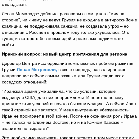
откладывая.
Леван Мамаладзе добавил: разговоры о том, у кого "мяч на
стороне", ни к чему не ведут. Грузия не входила в антироссийские
коалиции, не поддерживала санкции, не создавала угроз – но
отношения с Россией в прошлом году только ухудшились. Это
тупик, из которого без новых идей и реальных подвижек не
выйти.
Иранский вопрос: новый центр притяжения для региона
Директор Центра исследований комплексных проблем развития
Грузии
Леван Метревели,
в свою очередь, назвал иранское
направление сейчас самым важным для Грузии среди всех
соседских отношений:
"Иранская армия уже заявила, что 15 условий, которые
выдвинули США, для них неприемлемы. И понятно почему –
принятие этих условий означало бы капитуляцию. А сейчас Иран
такой страной не является. У меня внутренняя убежденность:
Иран не проиграет в этой войне. После ее окончания роль Ирана
– не только на Ближнем Востоке, но и на Южном Кавказе –
значительно вырастет".
Это необходимо учитывать, говорит эксперт, в том числе потому,