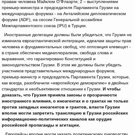
правам человека Майклом О’Флаэрти; 2 – выступлениями
премьер-министра и председателя Парламента Грузии на
международных форумах - на Анталийском дипломатическом
форуме (ADF), на сессии Генеральной ассамблеи
Межпарламентского союза (IPU) в Турции.
Иностранные делегации должны были убедиться, что Грузия не
изменила евроатлантической интеграции, идеалам защиты прав
человека и фундаментальных свобод, что оппозиция клевещет -
в стране обеспечен медиаплюрализм, свобода слова и
выражения, что гарантировано Конституцией и
законодательством Грузии. В этом же должны были убедить
участников представительных международных форумов,
премьер-министр и председатель Парламента Грузии, которые,
как всегда, разоблачили «европейскую демократию» в двойных
стандартах и необъективном отношении к Грузии.
И чтобы
доказать, что Грузия приняла законы о прозрачности
иностранного влияния, о иноагентах и о грантах не только
против западных иноагентов и грантов, власти Грузии
вполне могли запретить трансляцию в Грузии российских
информационно-политических каналов как орудие
российской пропаганды и агитации.
Европейцы вполне могли указать политическому руководству