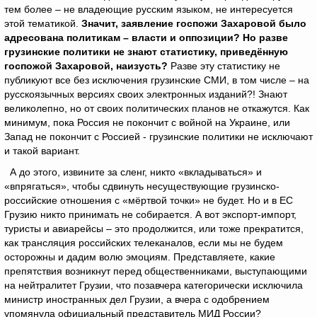
тем более – не владеющие русским языком, не интересуется
этой тематикой.
Значит, заявление госпожи Захаровой было
адресована политикам – власти и оппозиции? Но разве
грузинские политики не знают статистику, приведённую
госпожой Захаровой, наизусть?
Разве эту статистику не
публикуют все без исключения грузинские СМИ, в том числе – на
русскоязычных версиях своих электронных изданий?! Знают
великолепно, но от своих политических планов не откажутся. Как
минимум, пока Россия не покончит с войной на Украине, или
Запад не покончит с Россией - грузинские политики не исключают
и такой вариант.
А до этого, извините за сленг, никто «вкладываться» и
«впрягаться», чтобы сдвинуть несуществующие грузинско-
российские отношения с «мёртвой точки» не будет. Но и в ЕС
Грузию никто принимать не собирается. А вот экспорт-импорт,
туристы и авиарейсы – это продолжится, или тоже прекратится,
как трансляция российских телеканалов, если мы не будем
осторожны и дадим волю эмоциям. Представляете, какие
препятствия возникнут перед общественниками, выступающими
на нейтралитет Грузии, что позавчера категорически исключила
министр иностранных дел Грузии, а вчера с одобрением
упомянула официальный представитель МИД России?