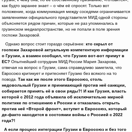
как будто заранее знает – о чём её спросят. Только вот
положение, когда коммуникация между соседями ограничивается
заявлениями официального представителя МИД одной стороны
объясняется рядом причин, которые не раз упоминались в
грузинском медиапространстве, но не попали в поле зрения
госпожи Захаровой.
Однако вопрос стоит гораздо серьёзнее:
кто скрыл от
госпожи Захаровой актуальную компетентную информации
о Грузии, а взамен сообщил, что Грузию вот-вот примут в
ЕС?
Опытнейший сотрудник МИД России Мария Захарова,
отвечая на вопрос о Грузии, сама справедливо заметила, что
Евросоюз критикует и притесняет Грузию без всякого на то
повода.
Так как же после этого Евросоюз, столь
недовольный Грузии и принимающий против неё санкции,
собирается принять её в свои ряды?! И как Грузия, власть
которой с 2012 года объявила об исключительно мирной
политике по отношению к России и отказалась открыть
против неё «Второй фронт», вступит в Евросоюз, который
де-факто находится в состоянии войны с Россией с 2022
года?!
А если процесс интеграции Грузии в Евросоюз и без того