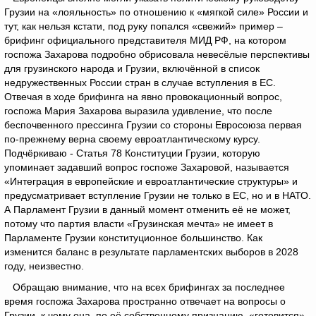
Грузии на «лояльность» по отношению к «мягкой силе» России и
тут, как нельзя кстати, под руку попался «свежий» пример –
брифинг официального представителя МИД РФ, на котором
госпожа Захарова подробно обрисовала невесёлые перспективы
для грузинского народа и Грузии, включённой в список
недружественных России стран в случае вступления в ЕС.
Отвечая в ходе брифинга на явно провокационный вопрос,
госпожа Мария Захарова выразила удивление, что после
беспочвенного прессинга Грузии со стороны Евросоюза первая
по-прежнему верна своему евроатлантическому курсу.
Подчёркиваю - Статья 78 Конституции Грузии, которую
упоминает задавший вопрос госпоже Захаровой, называется
«Интеграция в европейские и евроатлантические структуры» и
предусматривает вступление Грузии не только в ЕС, но и в НАТО.
А Парламент Грузии в данный момент отменить её не может,
потому что партия власти «Грузинская мечта» не имеет в
Парламенте Грузии конституционное большинство. Как
изменится баланс в результате парламентских выборов в 2028
году, неизвестно.
Обращаю внимание, что на всех брифингах за последнее
время госпожа Захарова пространно отвечает на вопросы о
Грузии, к чему она, по её собственному признанию, «готовится»,