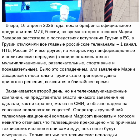
Вчера, 16 апреля 2026 года, после брифинга официального
представителя МИД России, во время которого госпожа Мария
Захарова рассказала о последствиях вступления Грузии в ЕС, в
Грузии отключили все главные российские телеканалы – 1 канал,
НТВ, Россия 24 и все другие, на которых идут информационные
и политические передачи (в эфире остались только
мультипликационные, развлекательные, спортивные и
познавательные). Было это совпадением, или заявление Марии
Захаровой относительно Грузии стало триггером давно
принятого решения, выяснится в ближайшее время.
Заканчивается второй день, но ни телекоммуникационные
компании, ни представители власти никакого заявления не
сделали, как ни странно, молчат и СМИ, и обычно падкие на
сенсации пользователи соцсетей. Операторы крупнейший
телекоммуникационной компании Magticom виноватым голосом
невнятно отвечают, что телевещание прекращено «по причинам
технических изъянов и они сами ждут, пока оные будут
исчерпаны». Только вот чьи это технические неполадки –