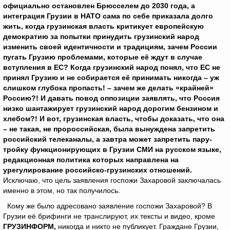
официально остановлен Брюсселем до 2030 года, а
интеграция Грузии в НАТО сама по себе приказала долго
жить, когда грузинская власть критикует европейскую
демократию за попытки принудить грузинский народ
изменить своей идентичности и традициям, зачем России
пугать Грузию проблемами, которые её ждут в случае
вступления в ЕС?
Когда грузинский народ понял, что ЕС не
принял Грузию и не собирается её принимать никогда – уж
слишком глубока пропасть! – зачем же делать «крайней»
Россию?!
И давать повод оппозиции заявлять, что Россия
низко шантажирует грузинский народ дорогим бензином и
хлебом?! И вот, грузинская власть, чтобы доказать, что она
– не такая, не пророссийская, была вынуждена запретить
российский телеканалы, а завтра может запретить пару-
тройку функционирующих в Грузии СМИ на русском языке,
редакционная политика которых направлена на
урегулирование российско-грузинских отношений.
Исключаю, что цель заявления госпожи Захаровой заключалась
именно в этом, но так получилось.
Кому же было адресовано заявление госпожи Захаровой? В
Грузии её брифинги не транслируют, их тексты и видео, кроме
ГРУЗИНФОРМ,
никогда и никто не публикует. Граждане Грузии,