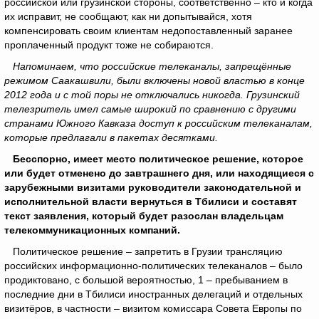
российской или грузинской стороны, соответственно – кто и когда
их исправит, не сообщают, как ни допытывайся, хотя
компенсировать своим клиентам недопоставленный заранее
проплаченный продукт тоже не собираются.
Напоминаем, что российские телеканалы, запрещённые
режимом Саакашвили, были включены новой властью в конце
2012 года и с той поры не отключались никогда. Грузинский
телезритель имел самые широкий по сравнению с другими
странами Южного Кавказа доступ к российским телеканалам,
которые предлагали в пакетах десятками.
Бесспорно, имеет место политическое решение, которое
или будет отменено до завтрашнего дня, или находящиеся с
зарубежными визитами руководители законодательной и
исполнительной власти вернуться в Тбилиси и составят
текст заявления, который будет разослан владельцам
телекоммуникационных компаний.
Политическое решение – запретить в Грузии трансляцию
российских информационно-политических телеканалов – было
продиктовано, с большой вероятностью, 1 – пребыванием в
последние дни в Тбилиси иностранных делегаций и отдельных
визитёров, в частности – визитом комиссара Совета Европы по