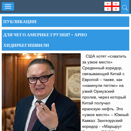
Toggle
navigation
ПУБЛИКАЦИИ
ДЛЯ ЧЕГО АМЕРИКЕ ГРУЗИЯ? – АРНО
ХИДИРБЕГИШВИЛИ
США хотят «схватить
за узкое место»
Срединный коридор,
связывающий Китай с
Европой – также, как
«накинули петлю» на
узкий Ормузский
пролив, через который
Китай получал
иранскую нефть. Это
«узкое место» – Южный
Кавказ: Зангезурский
коридор - «Маршрут