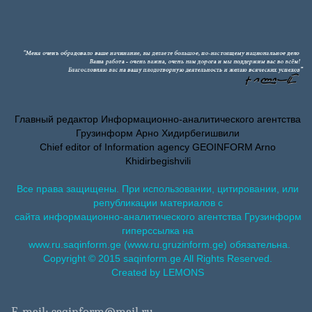
Главный редактор Информационно-аналитического агентства
Грузинформ Арно Хидирбегишвили
Chief editor of Information agency GEOINFORM Arno
Khidirbegishvili
Все права защищены. При использовании, цитировании, или
републикации материалов с
сайта информационно-аналитического агентства Грузинформ
гиперссылка на
www.ru.saqinform.ge (www.ru.gruzinform.ge) обязательна.
Copyright © 2015 saqinform.ge All Rights Reserved.
Created by LEMONS