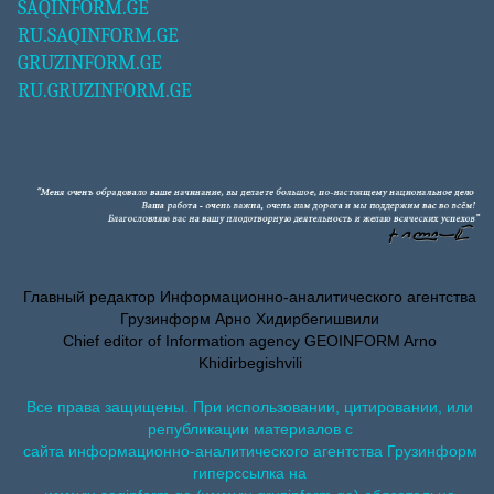
SAQINFORM.GE
RU.SAQINFORM.GE
GRUZINFORM.GE
RU.GRUZINFORM.GE
Главный редактор Информационно-аналитического агентства
Грузинформ Арно Хидирбегишвили
Chief editor of Information agency GEOINFORM Arno
Khidirbegishvili
Все права защищены. При использовании, цитировании, или
републикации материалов с
сайта информационно-аналитического агентства Грузинформ
гиперссылка на