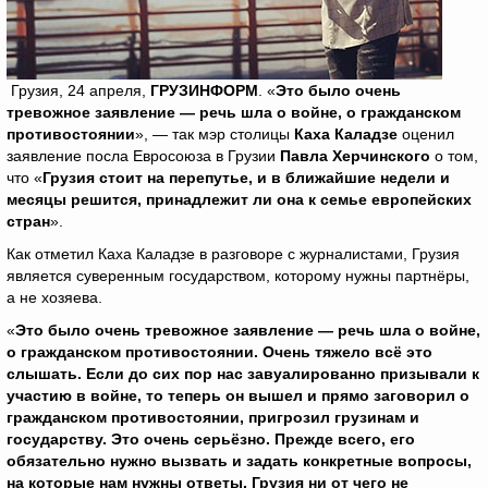
Грузия, 24 апреля,
ГРУЗИНФОРМ
. «
Это было очень
тревожное заявление — речь шла о войне, о гражданском
противостоянии
», — так мэр столицы
Каха Каладзе
оценил
заявление посла Евросоюза в Грузии
Павла Херчинского
о том,
что «
Грузия стоит на перепутье, и в ближайшие недели и
месяцы решится, принадлежит ли она к семье европейских
стран
».
Как отметил Каха Каладзе в разговоре с журналистами, Грузия
является суверенным государством, которому нужны партнёры,
а не хозяева.
«
Это было очень тревожное заявление — речь шла о войне,
о гражданском противостоянии. Очень тяжело всё это
слышать. Если до сих пор нас завуалированно призывали к
участию в войне, то теперь он вышел и прямо заговорил о
гражданском противостоянии, пригрозил грузинам и
государству. Это очень серьёзно. Прежде всего, его
обязательно нужно вызвать и задать конкретные вопросы,
на которые нам нужны ответы. Грузия ни от чего не