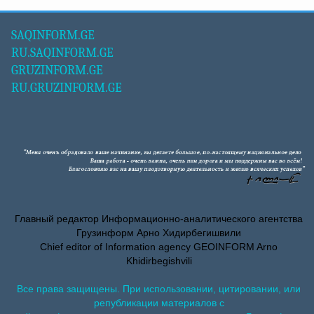
SAQINFORM.GE
RU.SAQINFORM.GE
GRUZINFORM.GE
RU.GRUZINFORM.GE
Главный редактор Информационно-аналитического агентства
Грузинформ Арно Хидирбегишвили
Chief editor of Information agency GEOINFORM Arno
Khidirbegishvili
Все права защищены. При использовании, цитировании, или
републикации материалов с