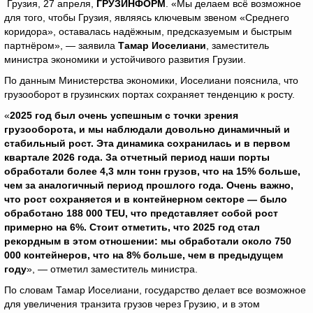
Грузия, 27 апреля,
ГРУЗИНФОРМ
. «Мы делаем всё возможное
для того, чтобы Грузия, являясь ключевым звеном «Среднего
коридора», оставалась надёжным, предсказуемым и быстрым
партнёром», — заявила
Тамар Иоселиани
, заместитель
министра экономики и устойчивого развития Грузии.
По данным Министерства экономики, Иоселиани пояснила, что
грузооборот в грузинских портах сохраняет тенденцию к росту.
«
2025 год был очень успешным с точки зрения
грузооборота, и мы наблюдали довольно динамичный и
стабильный рост. Эта динамика сохранилась и в первом
квартале 2026 года. За отчетный период наши порты
обработали более 4,3 млн тонн грузов, что на 15% больше,
чем за аналогичный период прошлого года. Очень важно,
что рост сохраняется и в контейнерном секторе — было
обработано 188 000
TEU
, что представляет собой рост
примерно на 6%. Стоит отметить, что 2025 год стал
рекордным в этом отношении: мы обработали около 750
000 контейнеров, что на 8% больше, чем в предыдущем
году
», — отметил заместитель министра.
По словам Тамар Иоселиани, государство делает все возможное
для увеличения транзита грузов через Грузию, и в этом