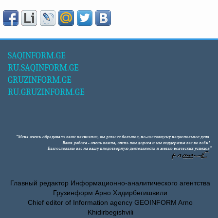
SAQINFORM.GE
RU.SAQINFORM.GE
GRUZINFORM.GE
RU.GRUZINFORM.GE
Главный редактор Информационно-аналитического агентства
Грузинформ Арно Хидирбегишвили
Chief editor of Information agency GEOINFORM Arno
Khidirbegishvili