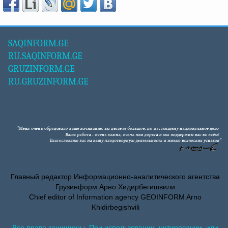
SAQINFORM.GE
RU.SAQINFORM.GE
GRUZINFORM.GE
RU.GRUZINFORM.GE
Главный редактор Информационно-аналитического агентства
Грузинформ Арно Хидирбегишвили
Chief editor of Information agency GEOINFORM Arno
Khidirbegishvili
Все права защищены. При использовании, цитировании, или