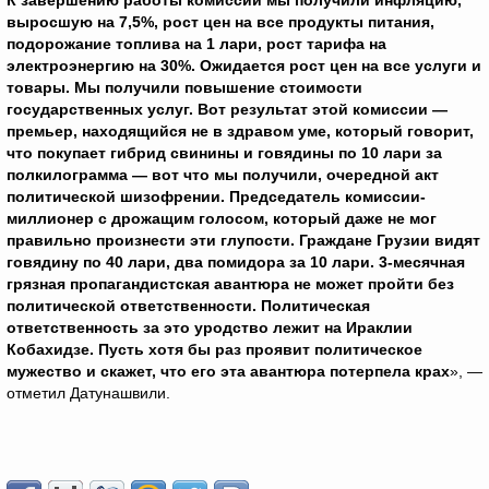
К завершению работы комиссии мы получили инфляцию,
выросшую на 7,5%, рост цен на все продукты питания,
подорожание топлива на 1 лари, рост тарифа на
электроэнергию на 30%. Ожидается рост цен на все услуги и
товары. Мы получили повышение стоимости
государственных услуг. Вот результат этой комиссии —
премьер, находящийся не в здравом уме, который говорит,
что покупает гибрид свинины и говядины по 10 лари за
полкилограмма — вот что мы получили, очередной акт
политической шизофрении. Председатель комиссии-
миллионер с дрожащим голосом, который даже не мог
правильно произнести эти глупости. Граждане Грузии видят
говядину по 40 лари, два помидора за 10 лари. 3-месячная
грязная пропагандистская авантюра не может пройти без
политической ответственности. Политическая
ответственность за это уродство лежит на Ираклии
Кобахидзе. Пусть хотя бы раз проявит политическое
мужество и скажет, что его эта авантюра потерпела крах
», —
отметил Датунашвили.