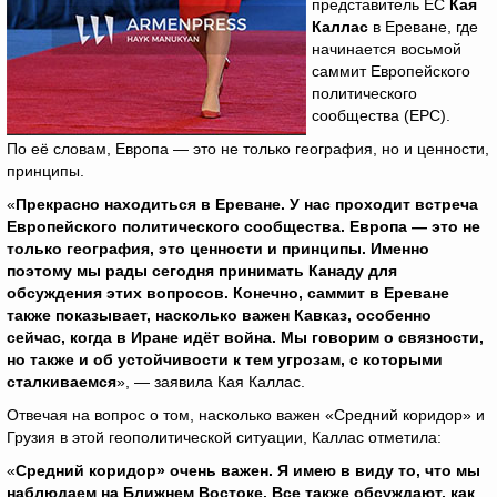
представитель ЕС
Кая
Каллас
в Ереване, где
начинается восьмой
саммит Европейского
политического
сообщества (EPC).
По её словам, Европа — это не только география, но и ценности,
принципы.
«
Прекрасно находиться в Ереване. У нас проходит встреча
Европейского политического сообщества. Европа — это не
только география, это ценности и принципы. Именно
поэтому мы рады сегодня принимать Канаду для
обсуждения этих вопросов. Конечно, саммит в Ереване
также показывает, насколько важен Кавказ, особенно
сейчас, когда в Иране идёт война. Мы говорим о связности,
но также и об устойчивости к тем угрозам, с которыми
сталкиваемся
», — заявила Кая Каллас.
Отвечая на вопрос о том, насколько важен «Средний коридор» и
Грузия в этой геополитической ситуации, Каллас отметила:
«
Средний коридор» очень важен. Я имею в виду то, что мы
наблюдаем на Ближнем Востоке. Все также обсуждают, как