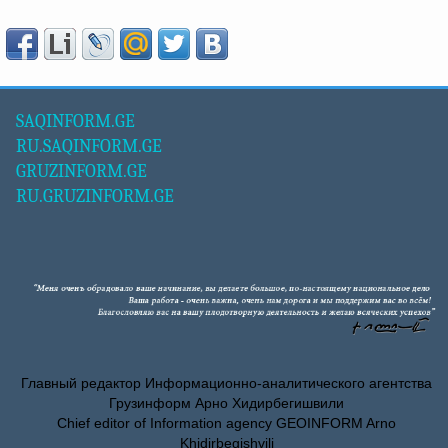
SAQINFORM.GE
RU.SAQINFORM.GE
GRUZINFORM.GE
RU.GRUZINFORM.GE
Главный редактор Информационно-аналитического агентства
Грузинформ Арно Хидирбегишвили
Chief editor of Information agency GEOINFORM Arno
Khidirbegishvili