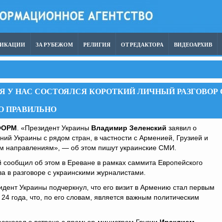
ЛИКАЦИИ
ЗА РУБЕЖОМ
РЕЛИГИЯ
ОТ РЕДАКТОРА
ВИДЕОАРХИВ
Я У НАС СОСТОЯЛСЯ КОРОТКИЙ ЛИЧНЫЙ РАЗГОВОР 
О ПРАВИЛЬНО
ФОРМ
. «Президент Украины
Владимир Зеленский
заявил о
ий Украины с рядом стран, в частности с Арменией, Грузией и
им направлениям», — об этом пишут украинские СМИ.
й сообщил об этом в Ереване в рамках саммита Европейского
а в разговоре с украинскими журналистами.
дент Украины подчеркнул, что его визит в Армению стал первым
 24 года, что, по его словам, является важным политическим