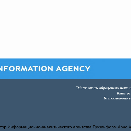
тор Информационно-аналитического агентства Грузинформ Арно 