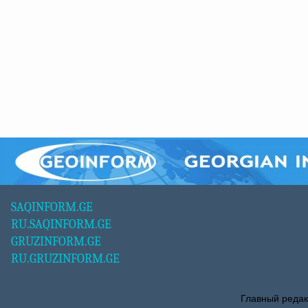
SAQINFORM.GE
RU.SAQINFORM.GE
GRUZINFORM.GE
RU.GRUZINFORM.GE
Главный редак