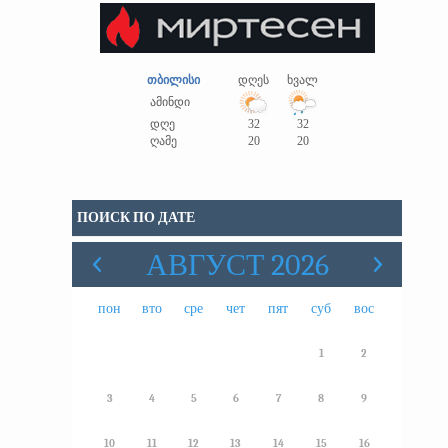
თბილისი
დღეს
ხვალ
ამინდი
დღე
32
32
ღამე
20
20
ПОИСК ПО ДАТЕ
АВГУСТ 2026
пон
вто
сре
чет
пят
суб
вос
1
2
3
4
5
6
7
8
9
10
11
12
13
14
15
16