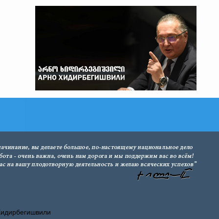
Хидирбегишвили