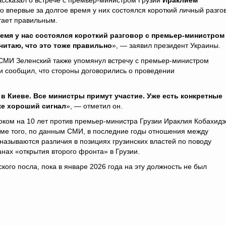
ассказал о встрече с премьер-министром Грузии
Ираклием
то впервые за долгое время у них состоялся короткий личный разго
итает правильным.
емя у нас состоялся короткий разговор с премьер-министром
Считаю, что это тоже правильно
», — заявил президент Украины.
 СМИ Зеленский также упомянул встречу с премьер-министром
и сообщил, что стороны договорились о проведении
в Киеве. Все министры примут участие. Уже есть конкретные
же хороший сигнал
», — отметил он.
роком на 10 лет против премьер-министра Грузии Ираклия Кобахидз
оме того, по данным СМИ, в последние годы отношения между
называются различия в позициях грузинских властей по поводу
нах «открытия второго фронта» в Грузии.
ского посла, пока в январе 2026 года на эту должность не был