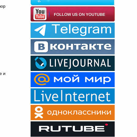
вор
е и