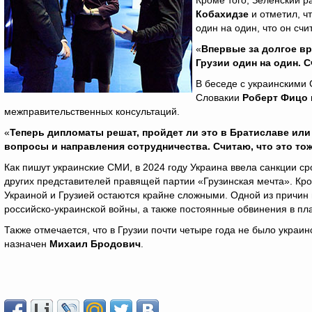
Кроме того, Зеленский р
Кобахидзе
и отметил, ч
один на один, что он сч
«
Впервые за долгое вр
Грузии один на один. 
В беседе с украинскими
Словакии
Роберт Фицо
межправительственных консультаций.
«
Теперь дипломаты решат, пройдет ли это в Братиславе или 
вопросы и направления сотрудничества. Считаю, что это то
Как пишут украинские СМИ, в 2024 году Украина ввела санкции с
других представителей правящей партии «Грузинская мечта». Кр
Украиной и Грузией остаются крайне сложными. Одной из причин 
российско-украинской войны, а также постоянные обвинения в пла
Также отмечается, что в Грузии почти четыре года не было украин
назначен
Михаил Бродович
.