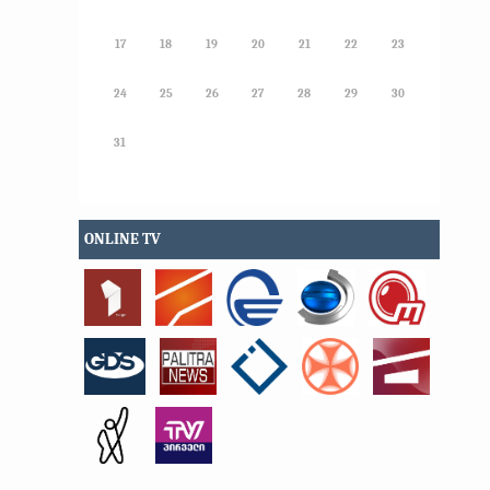
17
18
19
20
21
22
23
24
25
26
27
28
29
30
31
ONLINE TV