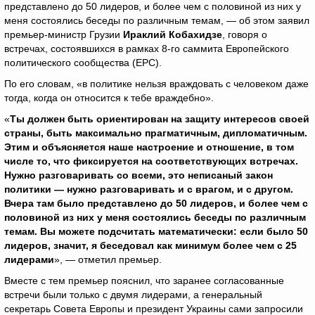
представлено до 50 лидеров, и более чем с половиной из них у
меня состоялись беседы по различным темам, — об этом заявил
премьер-министр Грузии
Ираклий Кобахидзе
, говоря о
встречах, состоявшихся в рамках 8-го саммита Европейского
политического сообщества (EPC).
По его словам, «в политике нельзя враждовать с человеком даже
тогда, когда он относится к тебе враждебно».
«
Ты должен быть ориентирован на защиту интересов своей
страны, быть максимально прагматичным, дипломатичным.
Этим и объясняется наше настроение и отношение, в том
числе то, что фиксируется на соответствующих встречах.
Нужно разговаривать со всеми, это неписаный закон
политики — нужно разговаривать и с врагом, и с другом.
Вчера там было представлено до 50 лидеров, и более чем с
половиной из них у меня состоялись беседы по различным
темам. Вы можете подсчитать математически: если было 50
лидеров, значит, я беседовал как минимум более чем с 25
лидерами
», — отметил премьер.
Вместе с тем премьер пояснил, что заранее согласованные
встречи были только с двумя лидерами, а генеральный
секретарь Совета Европы и президент Украины сами запросили