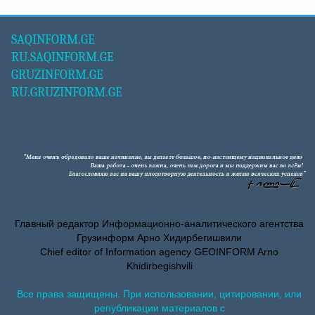
SAQINFORM.GE
RU.SAQINFORM.GE
GRUZINFORM.GE
RU.GRUZINFORM.GE
Главный редактор Информационно-аналитического агентства
Грузинформ Арно Хидирбегишвили
Chief editor of Information agency GEOINFORM Arno
Khidirbegishvili
Все права защищены. При использовании, цитировании, или
републикации материалов с