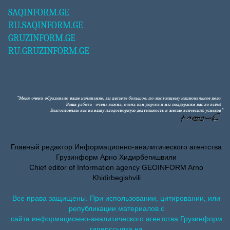
SAQINFORM.GE
RU.SAQINFORM.GE
GRUZINFORM.GE
RU.GRUZINFORM.GE
Главный редактор Информационно-аналитического агентства
Грузинформ Арно Хидирбегишвили
Chief editor of Information agency GEOINFORM Arno
Khidirbegishvili
Все права защищены. При использовании, цитировании, или
републикации материалов с
сайта информационно-аналитического агентства Грузинформ
гиперссылка на