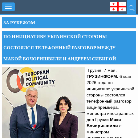
Toggle
navigation
ЗА РУБЕЖОМ
ПО ИНИЦИАТИВЕ УКРАИНСКОЙ СТОРОНЫ
СОСТОЯЛСЯ ТЕЛЕФОННЫЙ РАЗГОВОР МЕЖДУ
МАКОЙ БОЧОРИШВИЛИ И АНДРЕЕМ СИБИГОЙ
Грузия, 7 мая,
ГРУЗИНФОРМ.
6 мая
2026 года по
инициативе украинской
стороны состоялся
телефонный разговор
вице-премьера,
министра иностранных
дел Грузии
Маки
Бочоришвили
с
министром