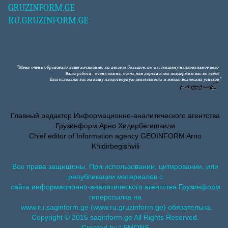
GRUZINFORM.GE
RU.GRUZINFORM.GE
Главный редактор Информационно-аналитического агентства
Грузинформ Арно Хидирбегишвили
Chief editor of Information agency GEOINFORM Arno
Khidirbegishvili
Все права защищены. При использовании, цитировании, или
републикации материалов с
сайта информационно-аналитического агентства Грузинформ
гиперссылка на
www.ru.saqinform.ge (www.ru.gruzinform.ge) обязательна.
Copyright © 2015 saqinform.ge All Rights Reserved.
Created by LEMONS