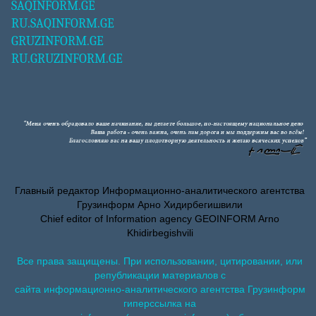
SAQINFORM.GE
RU.SAQINFORM.GE
GRUZINFORM.GE
RU.GRUZINFORM.GE
Главный редактор Информационно-аналитического агентства
Грузинформ Арно Хидирбегишвили
Chief editor of Information agency GEOINFORM Arno
Khidirbegishvili
Все права защищены. При использовании, цитировании, или
републикации материалов с
сайта информационно-аналитического агентства Грузинформ
гиперссылка на