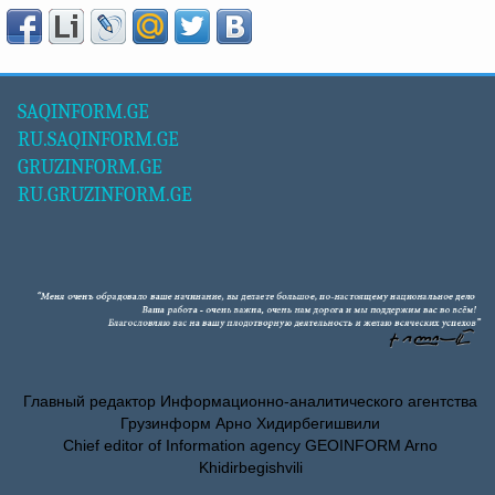
SAQINFORM.GE
RU.SAQINFORM.GE
GRUZINFORM.GE
RU.GRUZINFORM.GE
Главный редактор Информационно-аналитического агентства
Грузинформ Арно Хидирбегишвили
Chief editor of Information agency GEOINFORM Arno
Khidirbegishvili