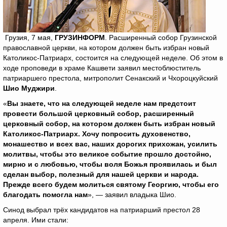
Грузия, 7 мая,
ГРУЗИНФОРМ
. Расширенный собор Грузинской
православной церкви, на котором должен быть избран новый
Католикос-Патриарх, состоится на следующей неделе. Об этом в
ходе проповеди в храме Кашвети заявил местоблюститель
патриаршего престола, митрополит Сенакский и Чхороцкуйский
Шио Муджири
.
«
Вы знаете, что на следующей неделе нам предстоит
провести большой церковный собор, расширенный
церковный собор, на котором должен быть избран новый
Католикос-Патриарх. Хочу попросить духовенство,
монашество и всех вас, наших дорогих прихожан, усилить
молитвы, чтобы это великое событие прошло достойно,
мирно и с любовью, чтобы воля Божья проявилась и был
сделан выбор, полезный для нашей церкви и народа.
Прежде всего будем молиться святому Георгию, чтобы его
благодать помогла нам
», — заявил владыка Шио.
Синод выбрал трёх кандидатов на патриарший престол 28
апреля. Ими стали: