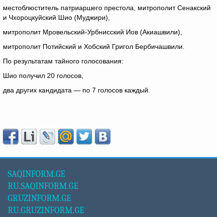
местоблюститель патриаршего престола, митрополит Сенакский
и Чхороцкуйский Шио (Муджири),
митрополит Мровельский-Урбнисский Иов (Акиашвили),
митрополит Потийский и Хобский Григол Бербичашвили.
По результатам тайного голосования:
Шио получил 20 голосов,
два других кандидата — по 7 голосов каждый.
SAQINFORM.GE
RU.SAQINFORM.GE
GRUZINFORM.GE
RU.GRUZINFORM.GE