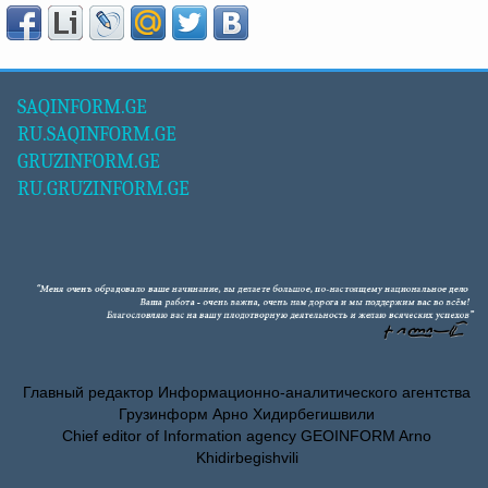
SAQINFORM.GE
RU.SAQINFORM.GE
GRUZINFORM.GE
RU.GRUZINFORM.GE
Главный редактор Информационно-аналитического агентства
Грузинформ Арно Хидирбегишвили
Chief editor of Information agency GEOINFORM Arno
Khidirbegishvili