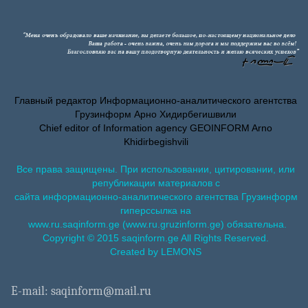
Главный редактор Информационно-аналитического агентства
Грузинформ Арно Хидирбегишвили
Chief editor of Information agency GEOINFORM Arno
Khidirbegishvili
Все права защищены. При использовании, цитировании, или
републикации материалов с
сайта информационно-аналитического агентства Грузинформ
гиперссылка на
www.ru.saqinform.ge (www.ru.gruzinform.ge) обязательна.
Copyright © 2015 saqinform.ge All Rights Reserved.
Created by LEMONS
E-mail: saqinform@mail.ru