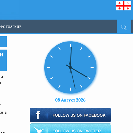
ФОТОАРХИВ
 И
и
и
08 Август 2026
.
ся в
у