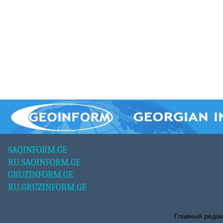
SAQINFORM.GE
RU.SAQINFORM.GE
GRUZINFORM.GE
RU.GRUZINFORM.GE
Главный редак