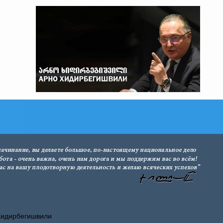
Хидирбегишвили