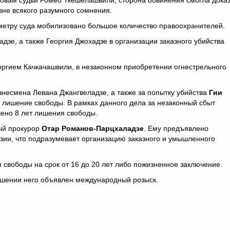
овам судьи Ромео Ткешелашвили, сторона обвинения смогла доказ
вне всякого разумного сомнения.
метру суда мобилизовано большое количество правоохранителей.
дзе, а также Георгия Джохадзе в организации заказного убийства
оргием Качкачашвили, в незаконном приобретении огнестрельного
знесмена Левана Джангвеладзе, а также за попытку убийства
Гии
 лишение свободы. В рамках данного дела за незаконный сбыт
чено 8 лет лишения свободы.
ый прокурор
Отар Романов-Парцхаладзе
. Ему предъявлено
рузии, что подразумевает организацию заказного и умышленного
свободы на срок от 16 до 20 лет либо пожизненное заключение.
ошении него объявлен международный розыск.