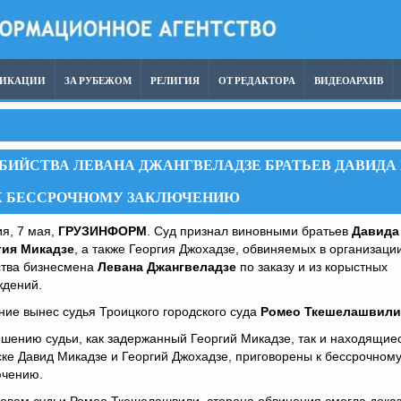
ЛИКАЦИИ
ЗА РУБЕЖОМ
РЕЛИГИЯ
ОТ РЕДАКТОРА
ВИДЕОАРХИВ
БИЙСТВА ЛЕВАНА ДЖАНГВЕЛАДЗЕ БРАТЬЕВ ДАВИДА
Е К БЕССРОЧНОМУ ЗАКЛЮЧЕНИЮ
я, 7 мая,
ГРУЗИНФОРМ
. Суд признал виновными братьев
Давида
гия Микадзе
, а также Георгия Джохадзе, обвиняемых в организаци
ства бизнесмена
Левана Джангвеладзе
по заказу и из корыстных
ждений.
ие вынес судья Троицкого городского суда
Ромео Ткешелашвили
шению судьи, как задержанный Георгий Микадзе, так и находящие
ке Давид Микадзе и Георгий Джохадзе, приговорены к бессрочном
ючению.