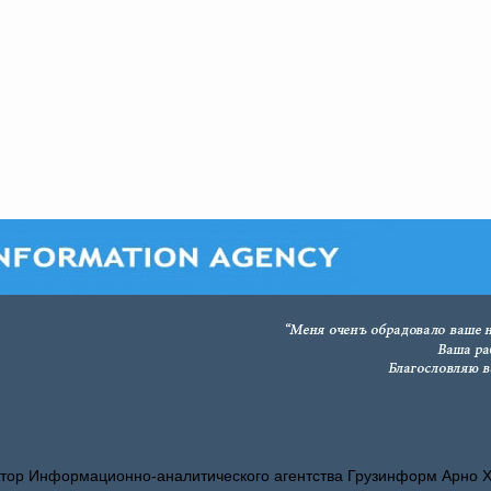
тор Информационно-аналитического агентства Грузинформ Арно 