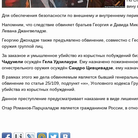
По сл
вину 
Для обеспечения безопасности по внешнему и внутреннему пери
Напомним, что следствие обвиняет братьев Георгия и Давида Мика
Левана Джангвеладзе.
Георгию Джохадзе также предъявлено обвинение, совместно с Ге
оружия группой лиц.
За заказное и умышленное убийство из корыстных побуждений би
Чадунели
осуждён
Гела Удзилаури
. Ему назначено пожизненное
огнестрельного оружия осуждён
Сандро Цивцивадзе
, ему назна
В рамках этого же дела обвиняемым является бывший генеральн
обвинение по статье 25/109, подпункт «н», Уголовного кодекса Г
убийства из корыстных побуждений.
Данное преступление предусматривает наказание в виде лишения 
Отар Романов-Парцхаладзе является гражданином России, в отн