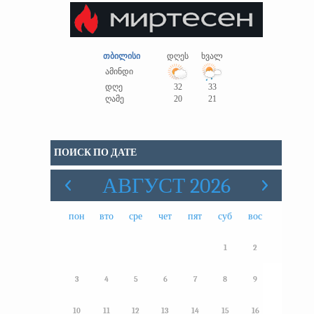
თბილისი
დღეს
ხვალ
ამინდი
დღე
32
33
ღამე
20
21
ПОИСК ПО ДАТЕ
АВГУСТ 2026
пон
вто
сре
чет
пят
суб
вос
1
2
3
4
5
6
7
8
9
10
11
12
13
14
15
16