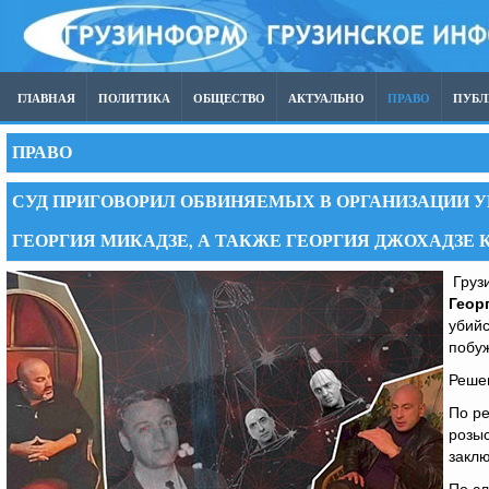
ГЛАВНАЯ
ПОЛИТИКА
ОБЩЕСТВО
АКТУАЛЬНО
ПРАВО
ПУБ
ПРАВО
СУД ПРИГОВОРИЛ ОБВИНЯЕМЫХ В ОРГАНИЗАЦИИ У
ГЕОРГИЯ МИКАДЗЕ, А ТАКЖЕ ГЕОРГИЯ ДЖОХАДЗ
Грузи
Геор
убий
побу
Решен
По ре
розыс
закл