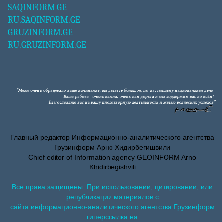
SAQINFORM.GE
RU.SAQINFORM.GE
GRUZINFORM.GE
RU.GRUZINFORM.GE
Главный редактор Информационно-аналитического агентства
Грузинформ Арно Хидирбегишвили
Chief editor of Information agency GEOINFORM Arno
Khidirbegishvili
Все права защищены. При использовании, цитировании, или
републикации материалов с
сайта информационно-аналитического агентства Грузинформ
гиперссылка на