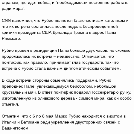
странам, где идет война, и "необходимости постоянно работать
ради мира".
CNN напомнил, что Рубио является благочестивым католиком и
что их встреча состоялась после недель беспрецедентной
критики президента США Дональда Трампа в адрес Папы
Римского.
Рубио провел в резиденции Папы больше двух часов, но сколько
продолжалась их встреча – неизвестно. Отмечается, что
понтифик, как правило, принимает глав государств, так что
встреча с Рубио стала важным дипломатическим событием.
В ходе встречи стороны обменялись подарками. Рубио
преподнес Папе, увлекающемуся бейсболом, небольшой
хрустальный мяч. В ответ понтифик подарил госсекретарю ручку,
изготовленную из оливкового дерева - символ мира, как он особо
отметил.
Отметим, что с 6 по 8 мая Марко Рубио находится с визитом в
Италии и Ватикане ради укрепления двусторонних связей с
Вашингтоном.