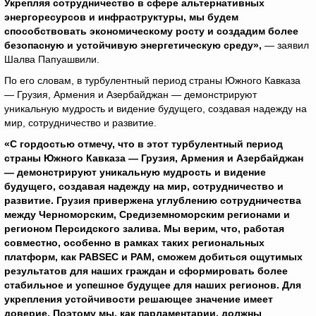
Укрепляя сотрудничество в сфере альтернативных
энергоресурсов и инфраструктуры, мы будем
способствовать экономическому росту и создадим более
безопасную и устойчивую энергетическую среду»,
— заявил
Шалва Папуашвили.
По его словам, в турбулентный период страны Южного Кавказа
— Грузия, Армения и Азербайджан — демонстрируют
уникальную мудрость и видение будущего, создавая надежду на
мир, сотрудничество и развитие.
«С гордостью отмечу, что в этот турбулентный период
страны Южного Кавказа — Грузия, Армения и Азербайджан
— демонстрируют уникальную мудрость и видение
будущего, создавая надежду на мир, сотрудничество и
развитие. Грузия привержена углублению сотрудничества
между Черноморским, Средиземноморским регионами и
регионом Персидского залива. Мы верим, что, работая
совместно, особенно в рамках таких региональных
платформ, как PABSEC и PAM, сможем добиться ощутимых
результатов для наших граждан и сформировать более
стабильное и успешное будущее для наших регионов. Для
укрепления устойчивости решающее значение имеет
доверие. Поэтому мы, как парламентарии, должны