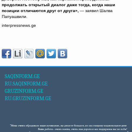
продолжать открытый диалог даже тогда, когда наши
позиции отличаются друг от друга»,
— заявил Шалва
Папуашвили.
interpressnews.ge
SAQINFORM.GE
RU.SAQINFORM.GE
GRUZINFORM.GE
RU.GRUZINFORM.GE