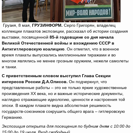
Грузия, 8 мая,
ГРУЗИНФОРМ.
Серго Григорян, владелец
коллекции плакатов экспозиции, рассказал об истории создания
выставки, посвященной
85-й годовщине со дня начала
Великой Отечественной войны и вхождению СССР в
Антигитлеровскую коалицию
. Он отметил, что в военное
время плакаты выпускались миллионными тиражами и во
многом являлись не менее грозным оружием, нежели самолеты
и танки.
С приветственным словом выступил Глава Секции
интересов России Д.А.Олисов.
Он подчеркнул, что
представленные работы – это не только яркие художественные
произведения XX века, но и важные исторические документы,
наглядно отражающие идеологию, ценности и настроения той
эпохи. В каждом плакате видна абсолютная решимость
государств-союзников сокрушить общего врага – гитлеровскую
Германию.
Экспозиция открыта для посещения по будним дням с 10:00 до
15:00 до 19 июля. Вход свободный.