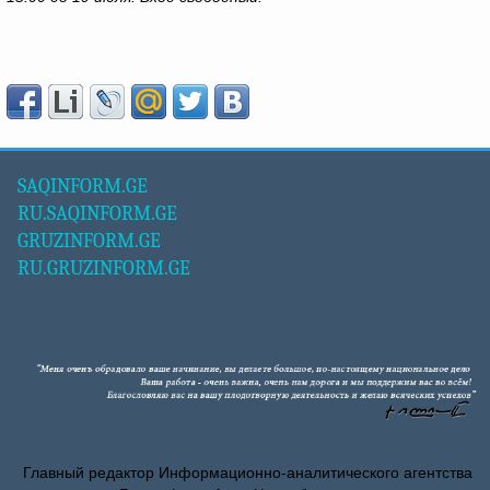
SAQINFORM.GE
RU.SAQINFORM.GE
GRUZINFORM.GE
RU.GRUZINFORM.GE
Главный редактор Информационно-аналитического агентства