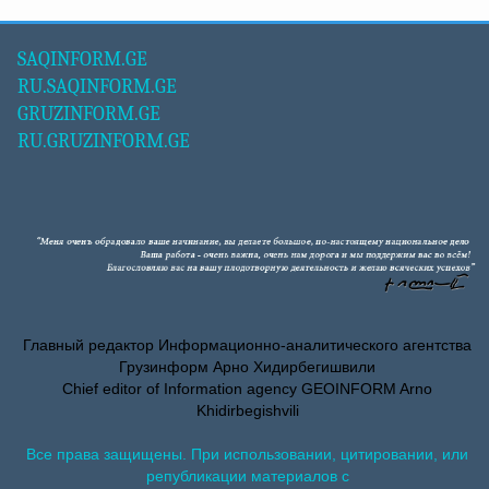
SAQINFORM.GE
RU.SAQINFORM.GE
GRUZINFORM.GE
RU.GRUZINFORM.GE
Главный редактор Информационно-аналитического агентства
Грузинформ Арно Хидирбегишвили
Chief editor of Information agency GEOINFORM Arno
Khidirbegishvili
Все права защищены. При использовании, цитировании, или
републикации материалов с