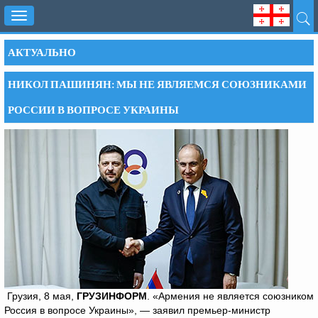
Toggle
navigation
АКТУАЛЬНО
НИКОЛ ПАШИНЯН: МЫ НЕ ЯВЛЯЕМСЯ СОЮЗНИКАМИ
РОССИИ В ВОПРОСЕ УКРАИНЫ
Грузия, 8 мая,
ГРУЗИНФОРМ
. «Армения не является союзником
Россия в вопросе Украины», — заявил премьер-министр