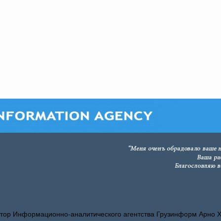
тор Информационно-аналитического агентства Грузинформ Арно 