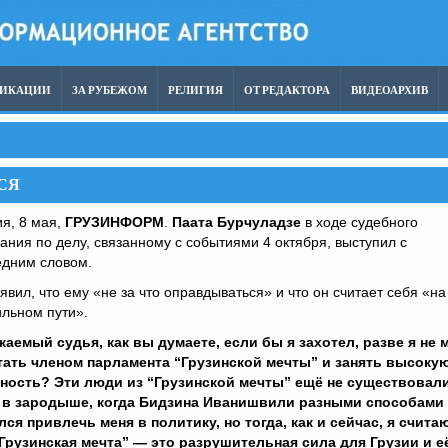
ЛИКАЦИИ
ЗА РУБЕЖОМ
РЕЛИГИЯ
ОТ РЕДАКТОРА
ВИДЕОАРХИВ
СЯ
я, 8 мая,
ГРУЗИНФОРМ
.
Паата Бурчуладзе
в ходе судебного
ания по делу, связанному с событиями 4 октября, выступил с
едним словом.
явил, что ему «не за что оправдываться» и что он считает себя «на
льном пути».
жаемый судья, как вы думаете, если бы я захотел, разве я не 
тать членом парламента “Грузинской мечты” и занять высоку
ность? Эти люди из “Грузинской мечты” ещё не существовал
 в зародыше, когда Бидзина Иванишвили разными способами
ся привлечь меня в политику, но тогда, как и сейчас, я считаю
“Грузинская мечта” — это разрушительная сила для Грузии и е