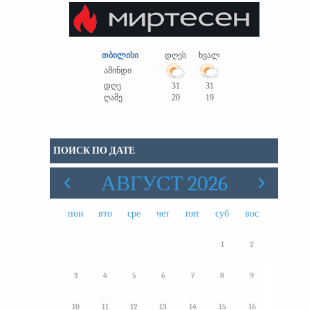
თბილისი
დღეს
ხვალ
ამინდი
დღე
31
31
ღამე
20
19
ПОИСК ПО ДАТЕ
АВГУСТ 2026
пон
вто
сре
чет
пят
суб
вос
1
2
3
4
5
6
7
8
9
10
11
12
13
14
15
16