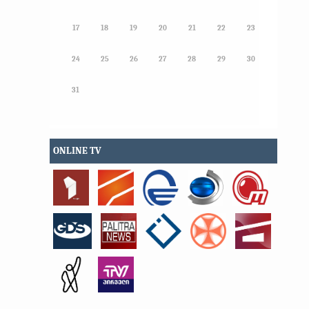
17
18
19
20
21
22
23
24
25
26
27
28
29
30
31
ONLINE TV