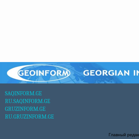
SAQINFORM.GE
RU.SAQINFORM.GE
GRUZINFORM.GE
RU.GRUZINFORM.GE
Главный редак