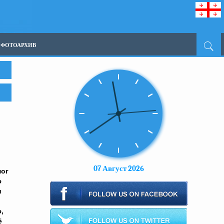
ФОТОАРХИВ
07 Август 2026
мог
ю
и
,
ё