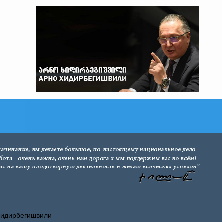
Хидирбегишвили