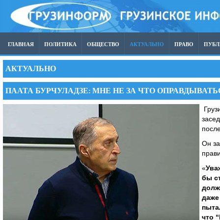
ГЛАВНАЯ
ПОЛИТИКА
ОБЩЕСТВО
АКТУАЛЬНО
ПРАВО
ПУБ
АКТУАЛЬНО
ПААТА БУРЧУЛАДЗЕ: МНЕ НЕ ЗА ЧТО ОПРАВДЫВАТЬ
Грузи
засед
посл
Он за
прави
«
Ува
бы с
долж
даже
пытал
что 