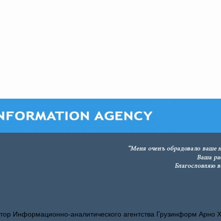
тор Информационно-аналитического агентства Грузинформ Арно 