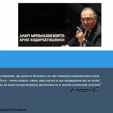
Хидирбегишвили