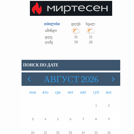
თბილისი
დღეს
ხვალ
ამინდი
დღე
31
31
ღამე
19
20
ПОИСК ПО ДАТЕ
АВГУСТ 2026
пон
вто
сре
чет
пят
суб
вос
1
2
3
4
5
6
7
8
9
10
11
12
13
14
15
16