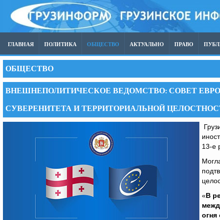
ГЛАВНАЯ
ПОЛИТИКА
ОБЩЕСТВО
АКТУАЛЬНО
ПРАВО
ПУБ
ОБЩЕСТВО
ВНЕШНЕПОЛИТИЧЕСКОЕ ВЕДОМСТВО: СОВЕТ ЕВР
СУВЕРЕНИТЕТА И ТЕРРИТОРИАЛЬНОЙ ЦЕЛОСТНОС
Грузи
иност
13-е 
Могла
подт
целос
«
В р
межд
огня