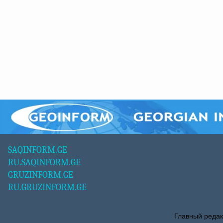
SAQINFORM.GE
RU.SAQINFORM.GE
GRUZINFORM.GE
RU.GRUZINFORM.GE
Главный редак