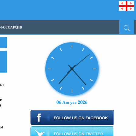
ФОТОАРХИВ
ял
ии
06 Август 2026
й
ии