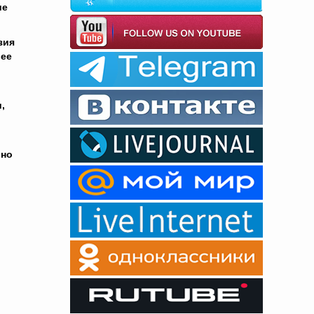
ие
зия
лее
,
ьно