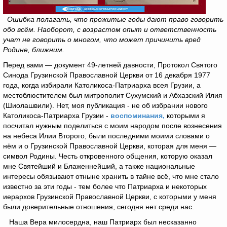
Ошибка полагать, что прожитые годы дают право говорить
обо всём. Наоборот, с возрастом опыт и ответственность
учат не говорить о многом, что может причинить вред
Родине, ближним.
Перед вами — документ 49-летней давности, Протокол Святого
Синода Грузинской Православной Церкви от 16 декабря 1977
года, когда избирали Католикоса-Патриарха всея Грузии, а
местоблюстителем был митрополит Сухумский и Абхазский Илия
(Шиолашвили). Нет, моя публикация - не об избрании нового
Католикоса-Патриарха Грузии -
воспоминания,
которыми я
посчитал нужным поделиться с моим народом после вознесения
на небеса Илии Второго, были последними моими словами о
нём и о Грузинской Православной Церкви, которая для меня —
символ Родины. Честь откровенного общения, которую оказал
мне Святейший и Блаженнейший, а также национальные
интересы обязывают отныне хранить в тайне всё, что мне стало
известно за эти годы - тем более что Патриарха и некоторых
иерархов Грузинской Православной Церкви, с которыми у меня
были доверительные отношения, сегодня нет среди нас.
Наша Вера милосердна, наш Патриарх был несказанно