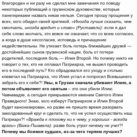
благороден и ни разу не сделал мне замечания по поводу
некоторых публикаций о грузинском духовенстве, которые
панегириками назвать никак нельзя. Сегодня прошу прощения у
всех, кого обидел своей критикой.
«Иногда лучше сказать, чем
смолчать, иногда вредит и слово» (Руставели):
если я дал
себе слово молчать, это вовсе не означает, что со всем согласен,
а когда в душе несогласие, исповедь и причащение
недействительны. Не утихает боль потерь ближайших друзей —
достойнейших сынов грузинской нации, боль от потери
родителей, последняя боль — Илия Второй. Но почему никто не
говорит о тех, кто не оплакал Патриарха, не вышел проводить
его в последний путь? Кто обрадовался его уходу и столько
клеветал на Патриарха, что Илия устал и попросил Всевышнего
забрать его к себе?!
Увы, в Грузии сначала убивают Илию, а
потом объявляют его святым
– это они убили Илию
Чавчавадзе, а сегодня прикрываются именем Святого Илии
Праведного! Знаю, кого изберут Патриархом и Илия Второй
будет канонизирован, но разве не пришло время разорвать
заколдованный круг и сделать то, что не успел осуществить наш
Патриарх?!
«Вражда к плохому ни к чему, у хороших - всегда
враги» (Важа-Пшавела):
разве боль утрат ничему не учит?!
Почему мы боимся худших, из-за чего теряем лучших?