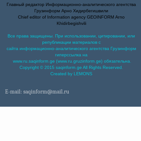
Главный редактор Информационно-аналитического агентства
Грузинформ Арно Хидирбегишвили
Chief editor of Information agency GEOINFORM Arno
Khidirbegishvili
Все права защищены. При использовании, цитировании, или
републикации материалов с
сайта информационно-аналитического агентства Грузинформ
гиперссылка на
www.ru.saqinform.ge (www.ru.gruzinform.ge) обязательна.
Copyright © 2015 saqinform.ge All Rights Reserved.
Created by LEMONS
E-mail: saqinform@mail.ru