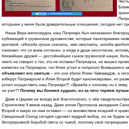
Честь
Блаж
храни
Патри
которыми у меня были доверительные отношения, сегодня нет ср
Наша Вера милосердна, наш Патриарх был несказанно благороде
публикаций о грузинском духовенстве, которые панегириками назв
критикой.
«Иногда лучше сказать, чем смолчать, иногда вредит
означает, что со всем согласен, а когда в душе несогласие, испо
ближайших друзей — достойнейших сынов грузинской нации, боль
никто не говорит о тех, кто не оплакал Патриарха, не вышел пров
клеветал на Патриарха, что Илия устал и попросил Всевышнего за
объявляют его святым
– это они убили Илию Чавчавадзе, а сег
изберут Патриархом и Илия Второй будет канонизирован, но разве
успел осуществить наш Патриарх?!
«Вражда к плохому ни к чему,
не учит?!
Почему мы боимся худших, из-за чего теряем лучш
Даже в Церкви не всегда всё благополучно, о чём свидетельству
Строителем 9 веков назад. Даже копия Протокола заседания Сино
Второй и какую он нам оставил — со множеством епархий и храм
Священный Синод сегодня сделает мудрый выбор, но не будем за
беспрерывной борьбой света со тьмой, поэтому своё патриаршее