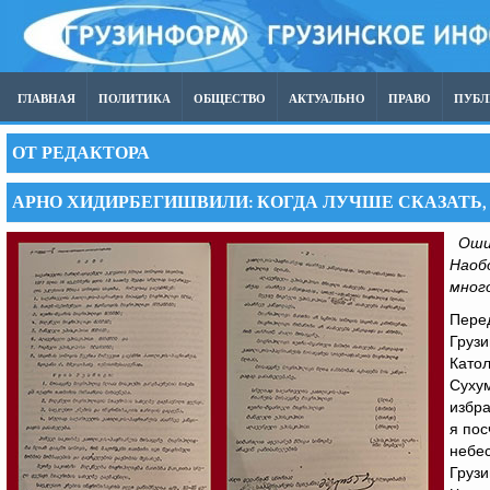
ГЛАВНАЯ
ПОЛИТИКА
ОБЩЕСТВО
АКТУАЛЬНО
ПРАВО
ПУБ
ОТ РЕДАКТОРА
АРНО ХИДИРБЕГИШВИЛИ: КОГДА ЛУЧШЕ СКАЗАТЬ
Оши
Наоб
мног
Перед
Грузи
Катол
Сухум
избра
я пос
небес
Грузи