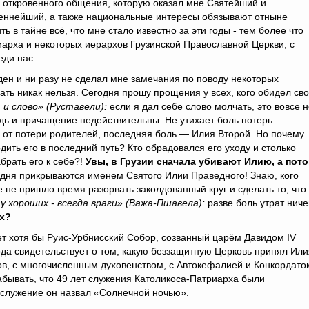
 откровенного общения, которую оказал мне Святейший и
еннейший, а также национальные интересы обязывают отныне
ть в тайне всё, что мне стало известно за эти годы - тем более что
арха и некоторых иерархов Грузинской Православной Церкви, с
еди нас.
н и ни разу не сделал мне замечания по поводу некоторых
ать никак нельзя. Сегодня прошу прощения у всех, кого обидел св
 и слово» (Руставели):
если я дал себе слово молчать, это вовсе 
ведь и причащение недействительны. Не утихает боль потерь
 от потери родителей, последняя боль — Илия Второй. Но почему
одить его в последний путь? Кто обрадовался его уходу и столько
брать его к себе?!
Увы, в Грузии сначала убивают Илию, а пот
одня прикрываются именем Святого Илии Праведного! Знаю, кого
 не пришло время разорвать заколдованный круг и сделать то, что
 у хороших - всегда враги» (Важа-Пшавела):
разве боль утрат нич
их?
ет хотя бы Руис-Урбнисский Собор, созванный царём Давидом IV
да свидетельствует о том, какую беззащитную Церковь принял Или
ов, с многочисленным духовенством, с Автокефалией и Конкордато
бывать, что 49 лет служения Католикоса-Патриарха были
 служение он назвал «Солнечной ночью».