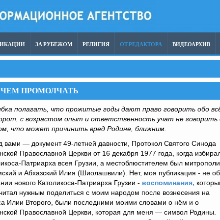
ЛИКАЦИИ
ЗА РУБЕЖОМ
РЕЛИГИЯ
ОТ РЕДАКТОРА
ВИДЕОАРХИВ
, ЧЕМ ПРОМОЛЧАТЬ
бка полагать, что прожитые годы дают право говорить обо вс
орот, с возрастом опыт и ответственность учат не говорить 
ом, что может причинить вред
Родине, ближним.
 вами — документ 49-летней давности, Протокол Святого Синода
нской Православной Церкви от 16 декабря 1977 года, когда избира
икоса-Патриарха всея Грузии, а местоблюстителем был митрополи
ский и Абхазский Илия (Шиолашвили). Нет, моя публикация - не об
нии нового Католикоса-Патриарха Грузии -
воспоминания,
которы
читал нужным поделиться с моим народом после вознесения на
а Илии Второго, были последними моими словами о нём и о
нской Православной Церкви, которая для меня — символ Родины.