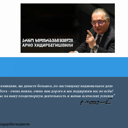
Хидирбегишвили