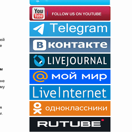
оей
не
ом
 не
ему
я
м.