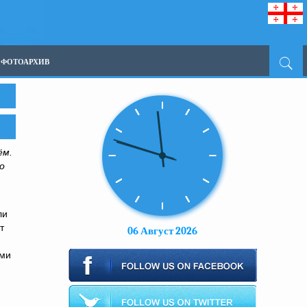
ФОТОАРХИВ
ём.
о
ли
т
06 Август 2026
ми