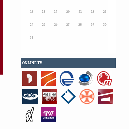
17
18
19
20
21
22
23
24
25
26
27
28
29
30
31
ONLINE TV