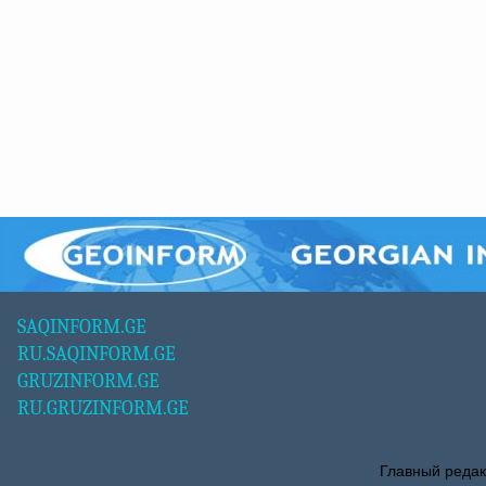
SAQINFORM.GE
RU.SAQINFORM.GE
GRUZINFORM.GE
RU.GRUZINFORM.GE
Главный редак