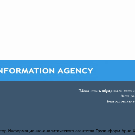
тор Информационно-аналитического агентства Грузинформ Арно 