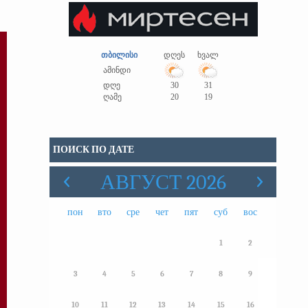
თბილისი
დღეს
ხვალ
ამინდი
დღე
30
31
ღამე
20
19
ПОИСК ПО ДАТЕ
АВГУСТ 2026
пон
вто
сре
чет
пят
суб
вос
1
2
3
4
5
6
7
8
9
10
11
12
13
14
15
16