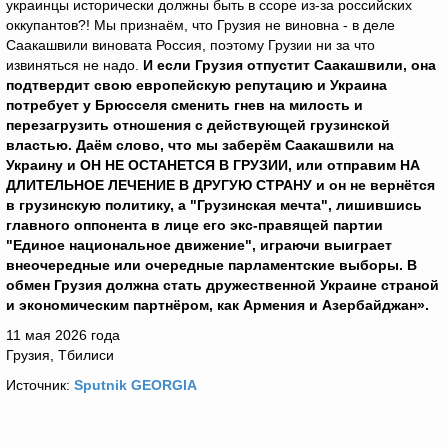
украинцы исторически должны быть в ссоре из-за российских
оккупантов?! Мы признаём, что Грузия не виновна - в деле
Саакашвили виновата Россия, поэтому Грузии ни за что
извиняться не надо.
И если Грузия отпустит Саакашвили, она
подтвердит свою европейскую репутацию и Украина
потребует у Брюсселя сменить гнев на милость и
перезагрузить отношения с действующей грузинской
властью. Даём слово, что мы заберём Саакашвили на
Украину и ОН НЕ ОСТАНЕТСЯ В ГРУЗИИ, или отправим НА
ДЛИТЕЛЬНОЕ ЛЕЧЕНИЕ В ДРУГУЮ СТРАНУ и он не вернётся
в грузинскую политику, а "Грузинская мечта", лишившись
главного оппонента в лице его экс-правящей партии
"Единое национальное движение", играючи выиграет
внеочередные или очередные парламентские выборы. В
обмен Грузия должна стать дружественной Украине страной
и экономическим партнёром, как Армения и Азербайджан».
11 мая 2026 года
Грузия, Тбилиси
Источник:
Sputnik GEORGIA