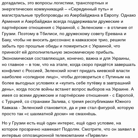
догадались, это вопросы логистики, транспортных и
энергетических коммуникаций – «Серединный путь» и
магистральные трубопроводы из Азербайджана в Европу. Однако
Армения и Азербайджан всегда поддерживали дружеские и
партнёрские отношения с Украиной, с Зеленским – в отличие от
Грузии. Поэтому в Тбилиси, по дружескому совету Еревана и
Баку, чтобы не вносить диссонанс в кавказское трио, решили
забыть про прошлые обиды и помириться с Украиной, что
принесёт ей дополнительную экономическую прибыль.
Экономическая составляющая, конечно, важна и для Украины,
но главное – в том, что на этапе, когда скоро придётся завершать
конфликт с Россией, Зеленский хочет придать киевской власти
наиболее «солидное лицо», чтобы договориться с Путиным на
более выгодных условиях и «купить себе путёвку в завтрашний
день», когда после войны встанет вопрос выборов на Украине. А
имея со всеми дружеские и партнёрские отношения - с Европой,
с Турцией, со странами Залива, с тремя республиками Южного
Кавказа - Зеленский становится, да и уже стал фигурой, которую
просто так «с шахматной доски» не смахнёшь.
Но у Грузии есть ещё один интерес, ещё одно условие, на
которое прозрачно намекает Подоляк. Смотрите, что он заявил в
интервью оппозиционной телекомпании «Пирвели»