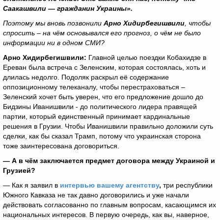
Саакашвили — гражданин Украины».
Поэтому мы вновь позвонили
Арно Хидирбегишвили
, чтобы
спросить – на чём основывался его прогноз, о чём не было
информации ни в одном СМИ?
Арно Хидирбегишвили:
Главной целью поездки Кобахидзе в
Ереван была встреча с Зеленским, которая состоялась, хоть и
длилась недолго. Подоляк раскрыл её содержание
оппозиционному телеканалу, чтобы перестраховаться –
Зеленский хочет быть уверен, что его предложение дошло до
Бидзины Иванишвили - до политического лидера правящей
партии, который единственный принимает кардинальные
решения в Грузии. Чтобы Иванишвили правильно доложили суть
сделки, как бы сказал Трамп, потому что украинская сторона
тоже заинтересована договориться.
— А в чём заключается предмет договора между Украиной и
Грузией?
— Как я заявил в
интервью вашему агентству
,
три республики
Южного Кавказа не так давно договорились и уже начали
действовать согласованно по главным вопросам, касающимся их
национальных интересов. В первую очередь, как вы, наверное,