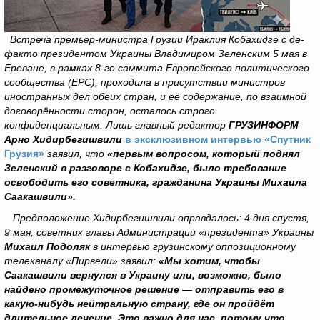
Встреча премьер-министра Грузии Ираклия Кобахидзе с де-
факто президентом Украины Владимиром Зеленским 5 мая в
Ереване, в рамках 8-го саммита Европейского политического
сообщества (EPC), проходила в присутствии министров
иностранных дел обеих стран, и её содержание, по взаимной
договорённости сторон, осталось строго
конфиденциальным. Лишь главный редактор
ГРУЗИНФОРМ
Арно Хидирбегишвили
в эксклюзивном интервью «Спутник
Грузия»
заявил, что
«первым вопросом, который поднял
Зеленский в разговоре с Кобахидзе, было требование
освободить его советника, гражданина Украины Михаила
Саакашвили».
Предположение Хидирбегишвили оправдалось: 4 дня спустя,
9 мая, советник главы Администрации «президента» Украины
Михаил Подоляк
в интервью грузинскому оппозиционному
телеканалу «Пирвели» заявил:
«Мы хотим, чтобы
Саакашвили вернулся в Украину или, возможно, было
найдено промежуточное решение — отправить его в
какую-нибудь нейтральную страну, где он пройдёт
длительное лечение. Это важно для нас, потому что