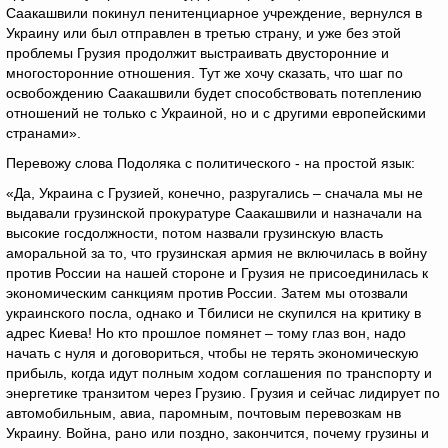
Саакашвили покинул пенитенциарное учреждение, вернулся в
Украину или был отправлен в третью страну, и уже без этой
проблемы Грузия продолжит выстраивать двусторонние и
многосторонние отношения. Тут же хочу сказать, что шаг по
освобождению Саакашвили будет способствовать потеплению
отношений не только с Украиной, но и с другими европейскими
странами».
Перевожу слова Подоляка с политического - на простой язык:
«Да, Украина с Грузией, конечно, разругались – сначала мы не
выдавали грузинской прокуратуре Саакашвили и назначали на
высокие госдолжности, потом назвали грузинскую власть
аморальной за то, что грузинская армия не включилась в войну
против России на нашей стороне и Грузия не присоединилась к
экономическим санкциям против России. Затем мы отозвали
украинского посла, однако и Тбилиси не скупился на критику в
адрес Киева! Но кто прошлое помянет – тому глаз вон, надо
начать с нуля и договориться, чтобы не терять экономическую
прибыль, когда идут полным ходом соглашения по транспорту и
энергетике транзитом через Грузию. Грузия и сейчас лидирует по
автомобильным, авиа, паромным, почтовым перевозкам нв
Украину. Война, рано или поздно, закончится, почему грузины и