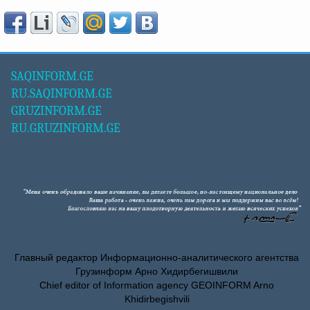
SAQINFORM.GE
RU.SAQINFORM.GE
GRUZINFORM.GE
RU.GRUZINFORM.GE
Главный редактор Информационно-аналитического агентства
Грузинформ Арно Хидирбегишвили
Chief editor of Information agency GEOINFORM Arno
Khidirbegishvili