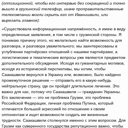
(оппозиционной, чтобы его интервью без сокращений и точно
вышло в грузинский телеэфир, иначе проправительственные
телекомпании могли скрыть его от Иванишвили, или
вырезать главное):
«Существовала информационная напряжённость, я имею в виду
определенные заявления, в том числе с грузинской стороны. Я
понимаю причину этого, но желательно найти возможность для
разговора, и разговора уважительного; мы заинтересованы в
углублении партнёрских отношений с нашими партнёрами, а
логистические и тематические вопросы уже являются предметом
дополнительного обсуждения. Исходя из гуманитарных мотивов,
исходя из исторической перспективы, мы хотим, чтобы
Саакашвили вернулся в Украину или, возможно, было найдено
промежуточное решение — отправить его в какую-нибудь
нейтральную страну, где он пройдёт длительное лечение. Это
важно для нас, потому что Саакашвили — гражданин Украины.
Его заключение — это не проблема Грузии, это проблема
Российской Федерации, личная проблема Путина, который
отличается большой агрессией по отношению к своим
оппонентам и ищет возможности создать им жизненные
трудности. Саакашвили столкнулся именно с этим вопросом. Для
Грузии как суверенного государства репутационно важно, чтобы