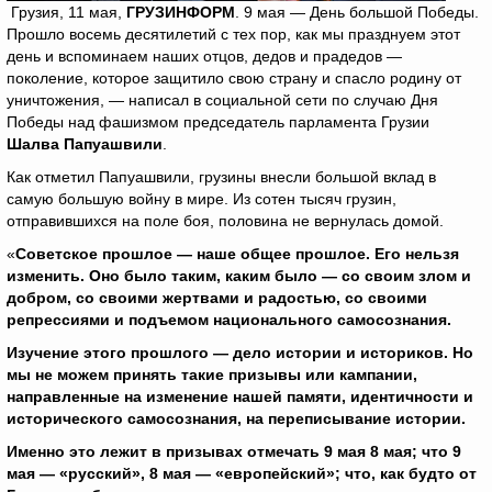
Грузия, 11 мая,
ГРУЗИНФОРМ
. 9 мая — День большой Победы.
Прошло восемь десятилетий с тех пор, как мы празднуем этот
день и вспоминаем наших отцов, дедов и прадедов —
поколение, которое защитило свою страну и спасло родину от
уничтожения, — написал в социальной сети по случаю Дня
Победы над фашизмом председатель парламента Грузии
Шалва Папуашвили
.
Как отметил Папуашвили, грузины внесли большой вклад в
самую большую войну в мире. Из сотен тысяч грузин,
отправившихся на поле боя, половина не вернулась домой.
«
Советское прошлое — наше общее прошлое. Его нельзя
изменить. Оно было таким, каким было — со своим злом и
добром, со своими жертвами и радостью, со своими
репрессиями и подъемом национального самосознания.
Изучение этого прошлого — дело истории и историков. Но
мы не можем принять такие призывы или кампании,
направленные на изменение нашей памяти, идентичности и
исторического самосознания, на переписывание истории.
Именно это лежит в призывах отмечать 9 мая 8 мая; что 9
мая — «русский», 8 мая — «европейский»; что, как будто от