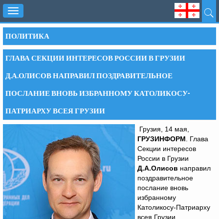
Toggle
navigation
ПОЛИТИКА
ГЛАВА СЕКЦИИ ИНТЕРЕСОВ РОССИИ В ГРУЗИИ
Д.А.ОЛИСОВ НАПРАВИЛ ПОЗДРАВИТЕЛЬНОЕ
ПОСЛАНИЕ ВНОВЬ ИЗБРАННОМУ КАТОЛИКОСУ-
ПАТРИАРХУ ВСЕЯ ГРУЗИИ
Грузия, 14 мая,
ГРУЗИНФОРМ
. Глава
Секции интересов
России в Грузии
Д.А.Олисов
направил
поздравительное
послание вновь
избранному
Католикосу-Патриарху
всея Грузии,