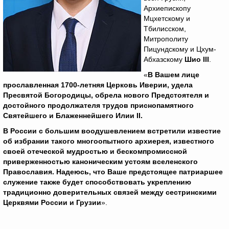
Архиепископу
Мцхетскому и
Тбилисском,
Митрополиту
Пицундскому и Цхум-
Абхазскому
Шио
III
.
«
В Вашем лице
прославленная 1700-летняя Церковь Иверии, удела
Пресвятой Богородицы, обрела нового Предстоятеля и
достойного продолжателя трудов приснопамятного
Святейшего и Блаженнейшего Илии
II
.
В России с большим воодушевлением встретили известие
об избрании такого многоопытного архиерея, известного
своей отеческой мудростью и бескомпромиссной
приверженностью каноническим устоям вселенского
Православия. Надеюсь, что Ваше предстоящее патриаршее
служение также будет способствовать укреплению
традиционно доверительных связей между сестринскими
Церквями России и Грузии
».