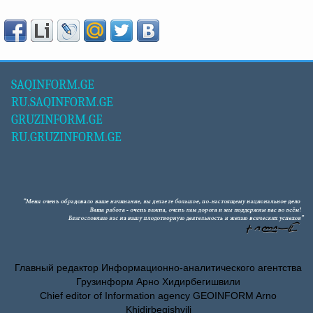
SAQINFORM.GE
RU.SAQINFORM.GE
GRUZINFORM.GE
RU.GRUZINFORM.GE
Главный редактор Информационно-аналитического агентства
Грузинформ Арно Хидирбегишвили
Chief editor of Information agency GEOINFORM Arno
Khidirbegishvili