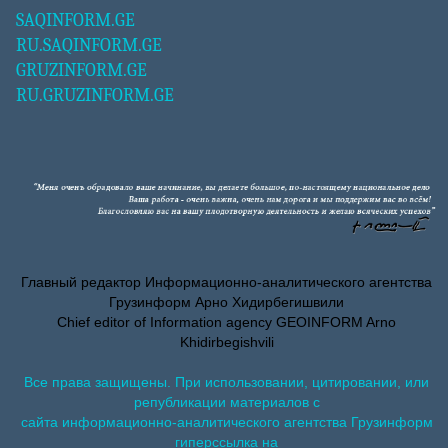
SAQINFORM.GE
RU.SAQINFORM.GE
GRUZINFORM.GE
RU.GRUZINFORM.GE
Главный редактор Информационно-аналитического агентства
Грузинформ Арно Хидирбегишвили
Chief editor of Information agency GEOINFORM Arno
Khidirbegishvili
Все права защищены. При использовании, цитировании, или
републикации материалов с
сайта информационно-аналитического агентства Грузинформ
гиперссылка на