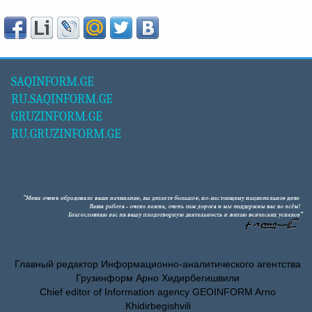
SAQINFORM.GE
RU.SAQINFORM.GE
GRUZINFORM.GE
RU.GRUZINFORM.GE
Главный редактор Информационно-аналитического агентства
Грузинформ Арно Хидирбегишвили
Chief editor of Information agency GEOINFORM Arno
Khidirbegishvili