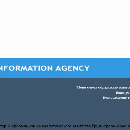
тор Информационно-аналитического агентства Грузинформ Арно 