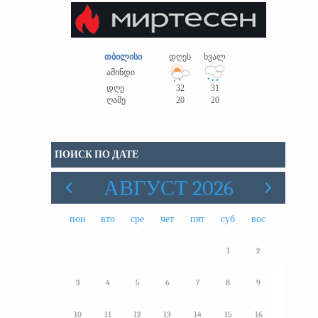
თბილისი
დღეს
ხვალ
ამინდი
დღე
32
31
ღამე
20
20
ПОИСК ПО ДАТЕ
АВГУСТ 2026
пон
вто
сре
чет
пят
суб
вос
1
2
3
4
5
6
7
8
9
10
11
12
13
14
15
16