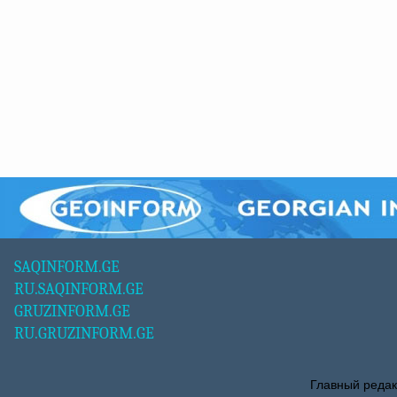
SAQINFORM.GE
RU.SAQINFORM.GE
GRUZINFORM.GE
RU.GRUZINFORM.GE
Главный редак