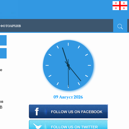
ФОТОАРХИВ
не
09 Август 2026
ов
 В