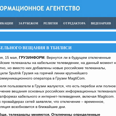
ЛИКАЦИИ
ЗА РУБЕЖОМ
РЕЛИГИЯ
ОТ РЕДАКТОРА
ВИДЕОАРХИВ
БЕЛЬНОГО ВЕЩАНИЯ В ТБИЛИСИ
я, 15 мая,
ГРУЗИНФОРМ
. Вернутся ли в будущем отключенные
йские телеканалы на кабельном телевидении, на данный момент 
тно, но вместо них добавлены новые российские телеканалы,
или Sputnik Грузия на горячей линии крупнейшего
оммуникационного оператора в Грузии MagtiCom.
еля пользователи в Грузии жалуются, что есть перебои или полное
ючение вещания основных российских информационных телеканал
атформах кабельного и интернет-телевидения, включая Magticom.
 провайдерах сетей заявляли, что отключение – временное,
ляция возобновится в ближайшие дни.
бще, телеканалы меняются. Отключены определенные