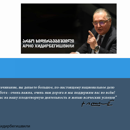
Хидирбегишвили