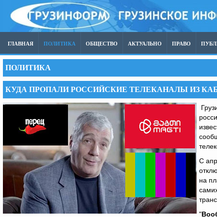
ГЛАВНАЯ
ПОЛИТИКА
ОБЩЕСТВО
АКТУАЛЬНО
ПРАВО
ПУБ
ПОЛИТИКА
КУДА ПРОПАЛИ РОССИЙСКИЕ ТЕЛЕКАНАЛЫ ИЗ КА
Грузи
росси
извес
сообщ
телек
С апр
откл
на пл
самих
транс
"
Воо