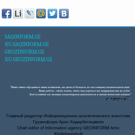
SAQINFORM.GE
RU.SAQINFORM.GE
GRUZINFORM.GE
RU.GRUZINFORM.GE
Главный редактор Информационно-аналитического агентства
Грузинформ Арно Хидирбегишвили
Chief editor of Information agency GEOINFORM Arno
Khidirbegishvili