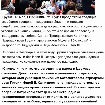
Грузия, 18 мая,
ГРУЗИНФОРМ
. Будет продолжена традиция
всеобщего крещения, введенная Илией II и ставшая
содействующим фактором демографического роста и духовного
укрепления нашей нации, — об этом во время проповеди в
кафедральном соборе Святой Троицы заявил Католикос-
Патриарх всея Грузии, архиепископ Мцхета-Тбилисский и
митрополит Пицундский и Цхум-Абхазский
Шио
III
.
По словам Патриарха, в этом году Грузия впервые отмечает День
святости семьи без Илии II, который учредил этот день, однако
празднование сохраняет его духовное наследие.
«
Символично и то, что сегодня наш народ и Церковь
отмечают День святости семьи и уважения к родителям,
который был учреждён почившим Католикосом-Патриархом
всея Грузии Илией
II
. Как известно, он придавал огромное
значение защите нравственных ценностей. В этом году мы
впервые встречаем этот день без него, однако
празднование продолжает оживлять его великое духовное
наследие — ту любовь, единство и уважение к семейной