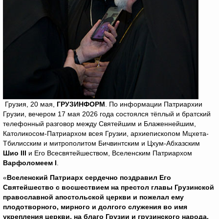
Грузия, 20 мая,
ГРУЗИНФОРМ
. По информации Патриархии
Грузии, вечером 17 мая 2026 года состоялся тёплый и братский
телефонный разговор между Святейшим и Блаженнейшим,
Католикосом-Патриархом всея Грузии, архиепископом Мцхета-
Тбилисским и митрополитом Бичвинтским и Цхум-Абхазским
Шио
III
и Его Всесвятейшеством, Вселенским Патриархом
Варфоломеем
I
.
«
Вселенский Патриарх сердечно поздравил Его
Святейшество с восшествием на престол главы Грузинской
православной апостольской церкви и пожелал ему
плодотворного, мирного и долгого служения во имя
укрепления церкви, на благо Грузии и грузинского народа.