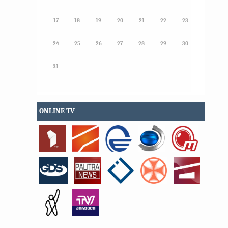
17
18
19
20
21
22
23
24
25
26
27
28
29
30
31
ONLINE TV