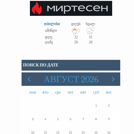
თბილისი
დღეს
ხვალ
ამინდი
დღე
32
31
ღამე
20
20
ПОИСК ПО ДАТЕ
АВГУСТ 2026
пон
вто
сре
чет
пят
суб
вос
1
2
3
4
5
6
7
8
9
10
11
12
13
14
15
16