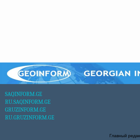
SAQINFORM.GE
RU.SAQINFORM.GE
GRUZINFORM.GE
RU.GRUZINFORM.GE
Главный редак