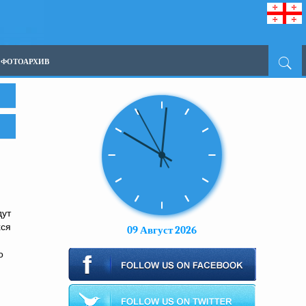
ФОТОАРХИВ
дут
хся
09 Август 2026
о