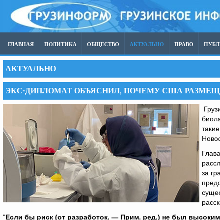
ГЛАВНАЯ
ПОЛИТИКА
ОБЩЕСТВО
АКТУАЛЬНО
ПРАВО
ПУБ
АКТУАЛЬНО
ЭКС-ДИПЛОМАТ ОБЪЯСНИЛ, ПОЧЕМУ США РАЗМЕЩ
Грузи
биола
таки
Ново
Глав
расс
за гр
пред
сущес
расск
"
Если бы риск (от разработок. — Прим. ред.) не был высок