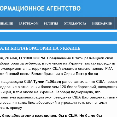
ЛИКАЦИИ
ЗА РУБЕЖОМ
РЕЛИГИЯ
ОТ РЕДАКТОРА
ВИДЕОАРХИВ
АЛИ БИОЛАБОРАТОРИИ НА УКРАИНЕ
я, 20 мая,
ГРУЗИНФОРМ
. Соединенные Штаты размещали свои
боратории за рубежом, в том числе на Украине, так как проводить
е эксперименты на территории США слишком опасно, заявил РИА
сти бывший посол Великобритании в Сирии
Питер Форд
.
а нацразведки США
Тулси Габбард
ранее заявила, что США прове
ледование в отношении более чем 120 биолабораторий, находящи
аницей, в том числе на Украине. Габбард подчеркнула, что
ставители администрации экс-президента США Джо Байдена лгали 
твовании таких биолабораторий и угрожали тем, кто пытался
азать правду.
им, биолаборатории находились бы в США. Не было бы