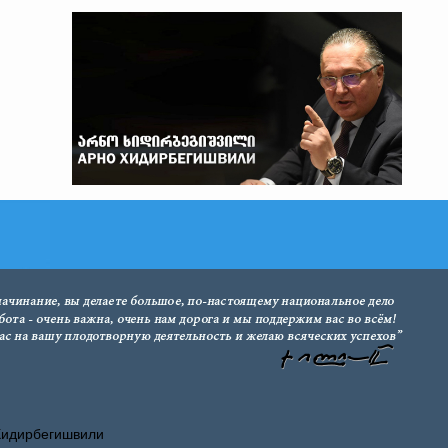
Хидирбегишвили