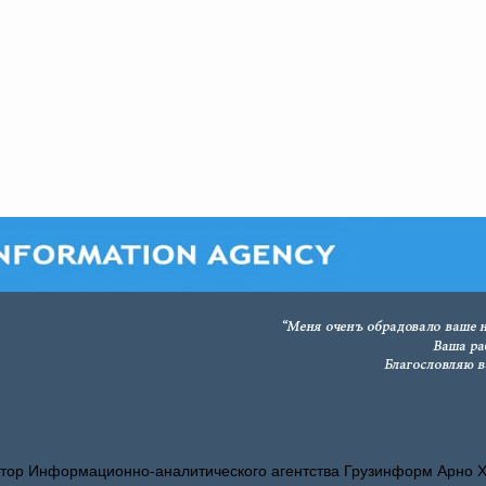
тор Информационно-аналитического агентства Грузинформ Арно 