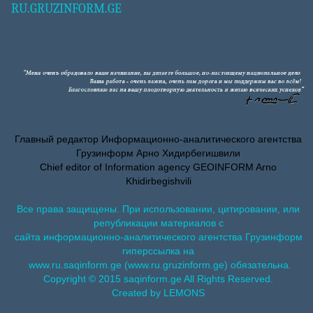
RU.GRUZINFORM.GE
Главный редактор Информационно-аналитического агентства
Грузинформ Арно Хидирбегишвили
Chief editor of Information agency GEOINFORM Arno
Khidirbegishvili
Все права защищены. При использовании, цитировании, или
републикации материалов с
сайта информационно-аналитического агентства Грузинформ
гиперссылка на
www.ru.saqinform.ge (www.ru.gruzinform.ge) обязательна.
Copyright © 2015 saqinform.ge All Rights Reserved.
Created by LEMONS