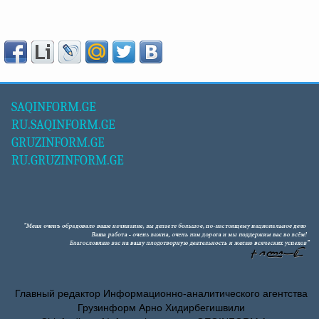
SAQINFORM.GE
RU.SAQINFORM.GE
GRUZINFORM.GE
RU.GRUZINFORM.GE
Главный редактор Информационно-аналитического агентства
Грузинформ Арно Хидирбегишвили