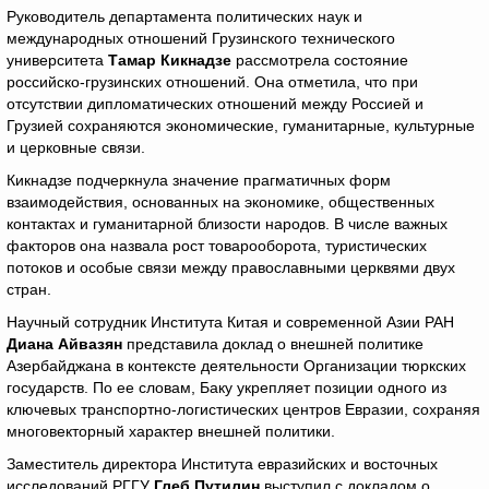
Руководитель департамента политических наук и
международных отношений Грузинского технического
университета
Тамар Кикнадзе
рассмотрела состояние
российско-грузинских отношений. Она отметила, что при
отсутствии дипломатических отношений между Россией и
Грузией сохраняются экономические, гуманитарные, культурные
и церковные связи.
Кикнадзе подчеркнула значение прагматичных форм
взаимодействия, основанных на экономике, общественных
контактах и гуманитарной близости народов. В числе важных
факторов она назвала рост товарооборота, туристических
потоков и особые связи между православными церквями двух
стран.
Научный сотрудник Института Китая и современной Азии РАН
Диана Айвазян
представила доклад о внешней политике
Азербайджана в контексте деятельности Организации тюркских
государств. По ее словам, Баку укрепляет позиции одного из
ключевых транспортно-логистических центров Евразии, сохраняя
многовекторный характер внешней политики.
Заместитель директора Института евразийских и восточных
исследований РГГУ
Глеб Путилин
выступил с докладом о