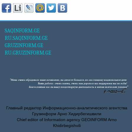
SAQINFORM.GE
RU.SAQINFORM.GE
GRUZINFORM.GE
RU.GRUZINFORM.GE
Главный редактор Информационно-аналитического агентства
Грузинформ Арно Хидирбегишвили
Chief editor of Information agency GEOINFORM Arno
Khidirbegishvili