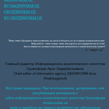
SAQINFORM.GE
RU.SAQINFORM.GE
GRUZINFORM.GE
RU.GRUZINFORM.GE
Главный редактор Информационно-аналитического агентства
Грузинформ Арно Хидирбегишвили
Chief editor of Information agency GEOINFORM Arno
Khidirbegishvili
Все права защищены. При использовании, цитировании, или
републикации материалов с
сайта информационно-аналитического агентства Грузинформ
гиперссылка на
www.ru.saqinform.ge (www.ru.gruzinform.ge) обязательна.