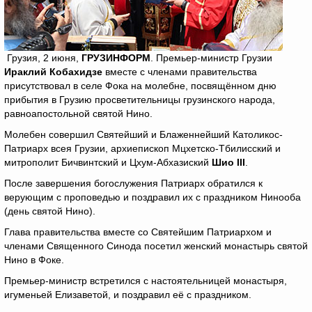
Грузия, 2 июня,
ГРУЗИНФОРМ
. Премьер-министр Грузии
Ираклий Кобахидзе
вместе с членами правительства
присутствовал в селе Фока на молебне, посвящённом дню
прибытия в Грузию просветительницы грузинского народа,
равноапостольной святой Нино.
Молебен совершил Святейший и Блаженнейший Католикос-
Патриарх всея Грузии, архиепископ Мцхетско-Тбилисский и
митрополит Бичвинтский и Цхум-Абхазиский
Шио
III
.
После завершения богослужения Патриарх обратился к
верующим с проповедью и поздравил их с праздником Нинооба
(день святой Нино).
Глава правительства вместе со Святейшим Патриархом и
членами Священного Синода посетил женский монастырь святой
Нино в Фоке.
Премьер-министр встретился с настоятельницей монастыря,
игуменьей Елизаветой, и поздравил её с праздником.